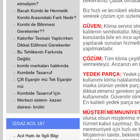
beklentimiz çabuk olmaları
etmeliyim?
Biz hızlı ve tecrübeli eki
Bacalı Kombi ile Hermetik
vererek çözüm için sizlerl
Kombi Arasındaki Fark Nedir?
Kombi de Bilinmesi
GÜVEN;
Klima servisi ol
Gerekenler??
kalitenin sembolüdür. Müşt
konularda bile en ince ayr
Kalorifer Tesisatı Yaptırırken
yapılarak sunulan hizmetle
Dikkat Edilmesi Gerekenler
yapılmaktadır.
Bu Tehlikenin Farkında
ÇÖZÜM;
Tüm klima çeşitl
Değiliz.
vermekteyiz. Arızanızı en 
kombi markaları hakkında
Kombide Tasarruf
YEDEK PARÇA;
Yedek p
Çift Eşanjör mü Tek Eşanjör
kullanımı klima hataların
marka ürünün yedek parça
mü
dikkat etmeniz gereken şe
Kombide Tasarruf İçin
kullanımıdır. Güvenilir ol
Merkezi sistem- kazan
En kaliteli yedek parça s
dairesi- brülör
MÜŞTERİ MEMNUNİYET
olursa olsun müşterimiz 
İZGAZ ACİL 187
hizmet kabul sayılmaz. Bu
memnuniyeti için hızlı ve 
Müşterinin talebi, beklenti
Acil Hattı ile İlgili Bilgi