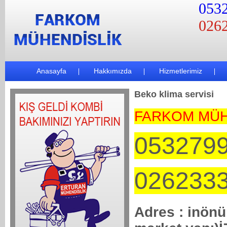
0532
0262
Anasayfa
Hakkımızda
Hizmetlerimiz
Beko klima servisi
FARKOM MÜH
053279
026233
Adres : inönü