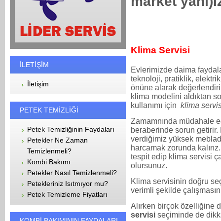
market yanı)
Klima Servisi
İLETİŞİM
Evlerimizde daima faydala
teknoloji, pratiklik, elektr
İletişim
önüne alarak değerlendirir
klima modelini aldıktan so
kullanımı için
klima servi
PETEK TEMİZLİĞİ
Zamamnında müdahale ed
Petek Temizliğinin Faydaları
beraberinde sorun getirir
verdiğimiz yüksek meblada
Petekler Ne Zaman
harcamak zorunda kalırız
Temizlenmeli?
tespit edip klima servisi 
Kombi Bakımı
olursunuz.
Petekler Nasıl Temizlenmeli?
Klima servisinin doğru se
Petekleriniz Isıtmıyor mu?
verimli şekilde çalışmasın
Petek Temizleme Fiyatları
Alırken birçok özelliğine d
servisi
seçiminde de dikka
KOMBİ BAKIMININ FAYDALARI