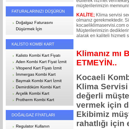
edilerek hizmet vermektey
müşterilerimizin memnuniy
FATURALARINIZI DÜŞÜRÜN
KALİTE;
Klima servisi seç
olmanız gerekmektedir. Si
Doğalgaz Faturasını
kocaeliklimaservisi.com ol
Düşürmek İçin
Müşterilerimizin dedikler
alarak en kaliteli hizmeti 
KALİSTO KOMBİ KART
Klimanız mı
Kalisto Kombi Kart Fiyatı
ETMEYİN..
Aden Kombi Kart Fiyat İzmit
Vitopend Kart Fiyatı İzmit
İmmergas Kombi Kart
Kocaeli Kombi
Baymak Kombi Kart İzmit
Klima Servisi 
Demirdöküm Kombi Kart
Arçelik Kombi Kart
değerli müşte
Protherm Kombi Kart
vermek için 
Ekibimiz müşt
DOĞALGAZ FİYATLARI
rahatlığı için
Regulator Kullanın