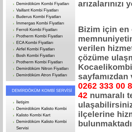
arızalarınızı 
Demirdöküm Kombi Fiyatları
Vaillant Kombi Fiyatları
Buderus Kombi Fiyatları
İmmergas Kombi Fiyatları
Bizim için en
Ferroli Kombi Fiyatları
Protherm Kombi Fiyatları
memnuniyetin
ECA Kombi Fiyatları
verilen hizmet
Airfel Kombi Fiyatları
Bosh Kombi Fiyatları
çözüme ulaşm
Protherm Kombi Fiyatları
Kocaelikombi
Demirdöküm Nitron Fiyatları
sayfamızdan 
Demirdöküm Atron Fiyatları
0262 333 00 
DEMİRDÖKÜM KOMBİ SERVİSİ
42
numaralı t
İletişim
ulaşabilirsini
Demirdöküm Kalisto Kombi
ilçelerine hi
Kalisto Kombi Kart
Demirdöküm Kalisto Kombi
bulunmaktadı
Servisi