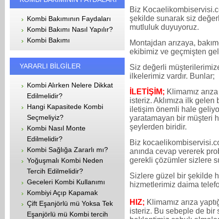
Biz Kocaelikombiservisi.c
şekilde sunarak siz değer
Kombi Bakımının Faydaları
mutluluk duyuyoruz.
Kombi Bakımı Nasıl Yapılır?
Kombi Bakımı
Montajdan arızaya, bakımd
ekibimiz ve geçmişten gele
YARARLI BİLGİLER
Siz değerli müşterilerimiz
ilkelerimiz vardır. Bunlar;
Kombi Alırken Nelere Dikkat
İLETİŞİM;
Klimamız arıza
Edilmelidir?
isteriz. Aklımıza ilk gelen
Hangi Kapasitede Kombi
iletişim önemli hale geliy
Seçmeliyiz?
yaratamayan bir müşteri h
şeylerden biridir.
Kombi Nasıl Monte
Edilmelidir?
Biz kocaelikombiservisi.c
Kombi Sağlığa Zararlı mı?
anında cevap vererek prob
gerekli çözümler sizlere s
Yoğuşmalı Kombi Neden
Tercih Edilmelidir?
Sizlere güzel bir şekilde 
Geceleri Kombi Kullanımı
hizmetlerimiz daima telef
Kombiyi Açıp Kapamak
HIZ;
Klimamız arıza yaptı
Çift Eşanjörlü mü Yoksa Tek
isteriz. Bu sebeple de bir 
Eşanjörlü mü Kombi tercih