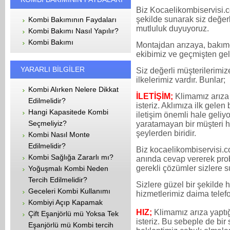
Biz Kocaelikombiservisi.c
şekilde sunarak siz değer
Kombi Bakımının Faydaları
mutluluk duyuyoruz.
Kombi Bakımı Nasıl Yapılır?
Kombi Bakımı
Montajdan arızaya, bakımd
ekibimiz ve geçmişten gele
YARARLI BİLGİLER
Siz değerli müşterilerimiz
ilkelerimiz vardır. Bunlar;
Kombi Alırken Nelere Dikkat
İLETİŞİM;
Klimamız arıza
Edilmelidir?
isteriz. Aklımıza ilk gelen
Hangi Kapasitede Kombi
iletişim önemli hale geliy
Seçmeliyiz?
yaratamayan bir müşteri h
şeylerden biridir.
Kombi Nasıl Monte
Edilmelidir?
Biz kocaelikombiservisi.c
Kombi Sağlığa Zararlı mı?
anında cevap vererek prob
gerekli çözümler sizlere s
Yoğuşmalı Kombi Neden
Tercih Edilmelidir?
Sizlere güzel bir şekilde 
Geceleri Kombi Kullanımı
hizmetlerimiz daima telef
Kombiyi Açıp Kapamak
HIZ;
Klimamız arıza yaptı
Çift Eşanjörlü mü Yoksa Tek
isteriz. Bu sebeple de bir 
Eşanjörlü mü Kombi tercih