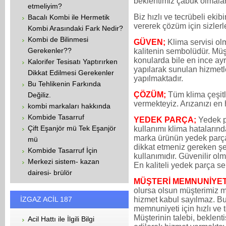
beklentimiz çabuk olmaları
etmeliyim?
Biz hızlı ve tecrübeli eki
Bacalı Kombi ile Hermetik
vererek çözüm için sizlerl
Kombi Arasındaki Fark Nedir?
Kombi de Bilinmesi
GÜVEN;
Klima servisi ol
Gerekenler??
kalitenin sembolüdür. Müşt
konularda bile en ince ayr
Kalorifer Tesisatı Yaptırırken
yapılarak sunulan hizmetle
Dikkat Edilmesi Gerekenler
yapılmaktadır.
Bu Tehlikenin Farkında
ÇÖZÜM;
Tüm klima çeşitl
Değiliz.
vermekteyiz. Arızanızı en 
kombi markaları hakkında
Kombide Tasarruf
YEDEK PARÇA;
Yedek p
Çift Eşanjör mü Tek Eşanjör
kullanımı klima hataların
marka ürünün yedek parça
mü
dikkat etmeniz gereken şe
Kombide Tasarruf İçin
kullanımıdır. Güvenilir ol
Merkezi sistem- kazan
En kaliteli yedek parça s
dairesi- brülör
MÜŞTERİ MEMNUNİYET
olursa olsun müşterimiz 
İZGAZ ACİL 187
hizmet kabul sayılmaz. Bu
memnuniyeti için hızlı ve 
Müşterinin talebi, beklenti
Acil Hattı ile İlgili Bilgi