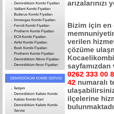
arızalarınızı 
Demirdöküm Kombi Fiyatları
Vaillant Kombi Fiyatları
Buderus Kombi Fiyatları
İmmergas Kombi Fiyatları
Bizim için en
Ferroli Kombi Fiyatları
Protherm Kombi Fiyatları
memnuniyetin
ECA Kombi Fiyatları
verilen hizmet
Airfel Kombi Fiyatları
Bosh Kombi Fiyatları
çözüme ulaşm
Protherm Kombi Fiyatları
Kocaelikombi
Demirdöküm Nitron Fiyatları
sayfamızdan 
Demirdöküm Atron Fiyatları
0262 333 00 
DEMİRDÖKÜM KOMBİ SERVİSİ
42
numaralı t
İletişim
ulaşabilirsini
Demirdöküm Kalisto Kombi
ilçelerine hi
Kalisto Kombi Kart
Demirdöküm Kalisto Kombi
bulunmaktadı
Servisi