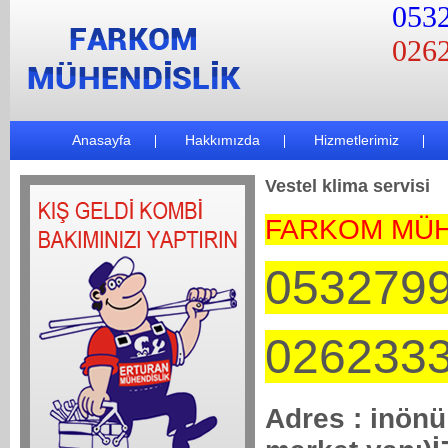
0532
0262
Anasayfa
Hakkımızda
Hizmetlerimiz
Vestel klima servisi
FARKOM MÜH
053279
026233
Adres : inönü