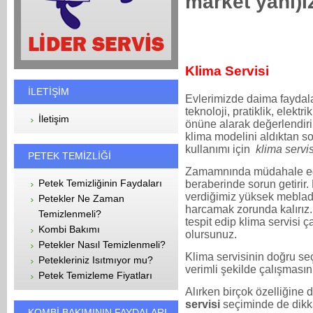
market yanı)
Klima Servisi
İLETİŞİM
Evlerimizde daima faydala
teknoloji, pratiklik, elektr
İletişim
önüne alarak değerlendirir
klima modelini aldıktan so
kullanımı için
klima servi
PETEK TEMİZLİĞİ
Zamamnında müdahale ed
Petek Temizliğinin Faydaları
beraberinde sorun getirir
verdiğimiz yüksek meblada
Petekler Ne Zaman
harcamak zorunda kalırız
Temizlenmeli?
tespit edip klima servisi 
Kombi Bakımı
olursunuz.
Petekler Nasıl Temizlenmeli?
Klima servisinin doğru se
Petekleriniz Isıtmıyor mu?
verimli şekilde çalışmasın
Petek Temizleme Fiyatları
Alırken birçok özelliğine d
servisi
seçiminde de dikka
KOMBİ BAKIMININ FAYDALARI