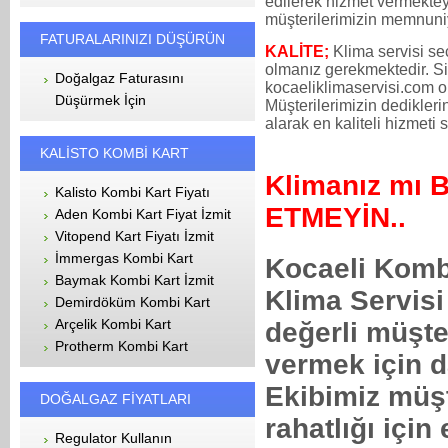
edilerek hizmet vermektey
müşterilerimizin memnuniy
FATURALARINIZI DÜŞÜRÜN
KALİTE;
Klima servisi seç
olmanız gerekmektedir. Si
Doğalgaz Faturasını
kocaeliklimaservisi.com ol
Düşürmek İçin
Müşterilerimizin dedikler
alarak en kaliteli hizmeti 
KALİSTO KOMBİ KART
Klimanız mı
Kalisto Kombi Kart Fiyatı
ETMEYİN..
Aden Kombi Kart Fiyat İzmit
Vitopend Kart Fiyatı İzmit
İmmergas Kombi Kart
Kocaeli Kombi
Baymak Kombi Kart İzmit
Klima Servisi 
Demirdöküm Kombi Kart
Arçelik Kombi Kart
değerli müşte
Protherm Kombi Kart
vermek için 
Ekibimiz müşt
DOĞALGAZ FİYATLARI
rahatlığı için
Regulator Kullanın