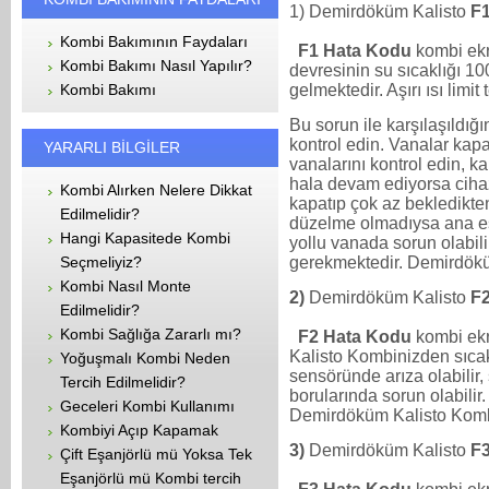
1) Demirdöküm Kalisto
F
Kombi Bakımının Faydaları
F1 Hata Kodu
kombi ekr
Kombi Bakımı Nasıl Yapılır?
devresinin su sıcaklığı 1
gelmektedir. Aşırı ısı limit
Kombi Bakımı
Bu sorun ile karşılaşıldığı
kontrol edin. Vanalar kapa
YARARLI BİLGİLER
vanalarını kontrol edin, ka
hala devam ediyorsa ci
Kombi Alırken Nelere Dikkat
kapatıp çok az bekledikten
Edilmelidir?
düzelme olmadıysa ana eş
Hangi Kapasitede Kombi
yollu vanada sorun olabili
gerekmektedir. Demirdökü
Seçmeliyiz?
Kombi Nasıl Monte
2)
Demirdöküm Kalisto
F
Edilmelidir?
Kombi Sağlığa Zararlı mı?
F2 Hata Kodu
kombi ek
Kalisto Kombinizden sıca
Yoğuşmalı Kombi Neden
sensöründe arıza olabilir,
Tercih Edilmelidir?
borularında sorun olabili
Geceleri Kombi Kullanımı
Demirdöküm Kalisto Kombi
Kombiyi Açıp Kapamak
3)
Demirdöküm Kalisto
F
Çift Eşanjörlü mü Yoksa Tek
Eşanjörlü mü Kombi tercih