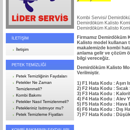
Kombi Servisi/ Demirdökü
Demirdöküm Kalisto Kombi 
Demirdöküm Kalisto Komb
Firmamız Demirdöküm Ka
İLETİŞİM
Kalisto model kullanan 
makalemizde kombi hatala
İletişim
anlama gelir ve çözüm ön
bilgi vereceğiz.
PETEK TEMİZLİĞİ
Demirdöküm Kalisto Mod
Verilmiştir.
Petek Temizliğinin Faydaları
Petekler Ne Zaman
1) F1 Hata Kodu : Aşırı 
2) F2 Hata Kodu : Sıcak
Temizlenmeli?
3) F3 Hata Kodu : Kalor
Kombi Bakımı
4) F4 Hata Kodu : Alev 
Petekler Nasıl Temizlenmeli?
5) F5 Hata Kodu : Hava
Petekleriniz Isıtmıyor mu?
6) F6 Hata Kodu : Dış H
7) F7 Hata Kodu : Düşük
Petek Temizleme Fiyatları
KOMBİ BAKIMININ FAYDALARI