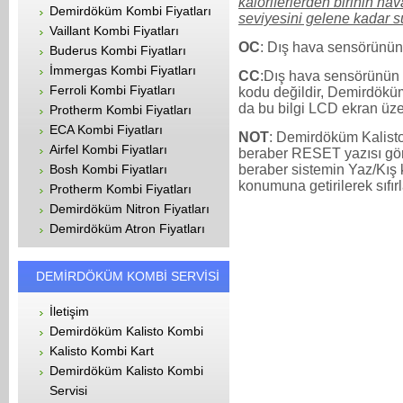
kaloriferlerden birinin ha
Demirdöküm Kombi Fiyatları
seviyesini gelene kadar su
Vaillant Kombi Fiyatları
OC
: Dış hava sensörünün 
Buderus Kombi Fiyatları
İmmergas Kombi Fiyatları
CC
:Dış hava sensörünün ç
Ferroli Kombi Fiyatları
kodu değildir, Demirdöküm
da bu bilgi LCD ekran üze
Protherm Kombi Fiyatları
ECA Kombi Fiyatları
NOT
: Demirdöküm Kalist
Airfel Kombi Fiyatları
beraber RESET yazısı gö
beraber sistemin Yaz/Kış
Bosh Kombi Fiyatları
konumuna getirilerek sıfırl
Protherm Kombi Fiyatları
Demirdöküm Nitron Fiyatları
Demirdöküm Atron Fiyatları
DEMİRDÖKÜM KOMBİ SERVİSİ
İletişim
Demirdöküm Kalisto Kombi
Kalisto Kombi Kart
Demirdöküm Kalisto Kombi
Servisi