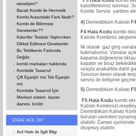
F3 Hata Kodu
kombi ek
etmeliyim?
kaloriferleriniz ısınmaz.
Bacalı Kombi ile Hermetik
Kombi Servisi yardımı al
Kombi Arasındaki Fark Nedir?
4)
Demirdöküm Kalisto
F
Kombi de Bilinmesi
Gerekenler??
F4 Hata Kodu
kombi ekr
Kalisto Kombiniz ateşlem
Kalorifer Tesisatı Yaptırırken
Dikkat Edilmesi Gerekenler
İlk olarak gaz giriş vanal
Bu Tehlikenin Farkında
bakmalısınız. Vanalar aç
Değiliz.
kapama düğmesine tıklay
kapatın ve biraz bekledikt
kombi markaları hakkında
sırayla anakartda dahil gaz
Kombide Tasarruf
Sorunun kesin olarak tesp
Çift Eşanjör mü Tek Eşanjör
servisi ile iletişime geçmel
mü
5)
Demirdöküm Kalisto
F
Kombide Tasarruf İçin
Merkezi sistem- kazan
F5 Hata Kodu
kombi ekr
dairesi- brülör
Kalisto Kombinizi resetl
Demirdöküm Kalisto Kombi 
boruları yerinden oynamış
İZGAZ ACİL 187
olabilir. Zaman içerisinde
oluşmuş olabilir.
Acil Hattı ile İlgili Bilgi