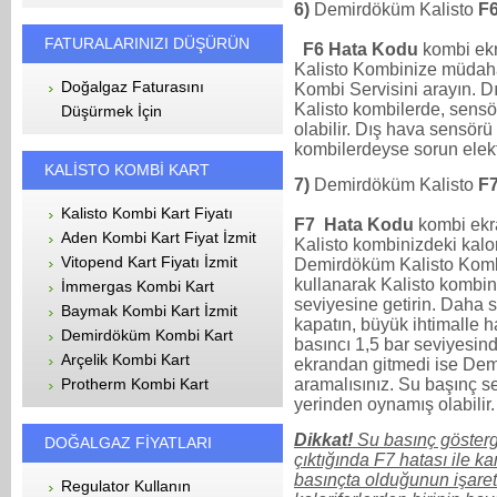
6)
Demirdöküm Kalisto
F
FATURALARINIZI DÜŞÜRÜN
F6 Hata Kodu
kombi ek
Kalisto Kombinize müdah
Doğalgaz Faturasını
Kombi Servisini arayın. 
Kalisto kombilerde, sensör
Düşürmek İçin
olabilir. Dış hava sensö
kombilerdeyse sorun elekt
KALİSTO KOMBİ KART
7)
Demirdöküm Kalisto
F
Kalisto Kombi Kart Fiyatı
F7 Hata Kodu
kombi ekr
Aden Kombi Kart Fiyat İzmit
Kalisto kombinizdeki kalor
Vitopend Kart Fiyatı İzmit
Demirdöküm Kalisto Komb
kullanarak Kalisto kombini
İmmergas Kombi Kart
seviyesine getirin. Dah
Baymak Kombi Kart İzmit
kapatın, büyük ihtimalle 
Demirdöküm Kombi Kart
basıncı 1,5 bar seviyesi
Arçelik Kombi Kart
ekrandan gitmedi ise Dem
aramalısınız. Su başınç se
Protherm Kombi Kart
yerinden oynamış olabilir.
Dikkat!
Su basınç gösterg
DOĞALGAZ FİYATLARI
çıktığında F7 hatası ile kar
basınçta olduğunun işareti
Regulator Kullanın