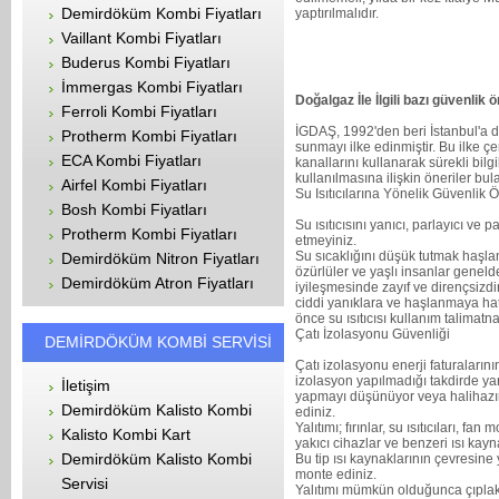
Demirdöküm Kombi Fiyatları
yaptırılmalıdır.
Vaillant Kombi Fiyatları
Buderus Kombi Fiyatları
İmmergas Kombi Fiyatları
Doğalgaz İle İlgili bazı güvenlik ö
Ferroli Kombi Fiyatları
İGDAŞ, 1992'den beri İstanbul'a d
Protherm Kombi Fiyatları
sunmayı ilke edinmiştir. Bu ilke ç
ECA Kombi Fiyatları
kanallarını kullanarak sürekli bil
kullanılmasına ilişkin öneriler bul
Airfel Kombi Fiyatları
Su Isıtıcılarına Yönelik Güvenlik Ö
Bosh Kombi Fiyatları
Su ısıtıcısını yanıcı, parlayıcı v
Protherm Kombi Fiyatları
etmeyiniz.
Su sıcaklığını düşük tutmak haşla
Demirdöküm Nitron Fiyatları
özürlüler ve yaşlı insanlar gene
Demirdöküm Atron Fiyatları
iyileşmesinde zayıf ve dirençsizdi
ciddi yanıklara ve haşlanmaya hat
önce su ısıtıcısı kullanım talima
Çatı İzolasyonu Güvenliği
DEMİRDÖKÜM KOMBİ SERVİSİ
Çatı izolasyonu enerji faturaları
izolasyon yapılmadığı takdirde yan
İletişim
yapmayı düşünüyor veya halihazır
Demirdöküm Kalisto Kombi
ediniz.
Yalıtımı; fırınlar, su ısıtıcıları, fa
Kalisto Kombi Kart
yakıcı cihazlar ve benzeri ısı kay
Demirdöküm Kalisto Kombi
Bu tip ısı kaynaklarının çevresine 
monte ediniz.
Servisi
Yalıtımı mümkün olduğunca çıplak 