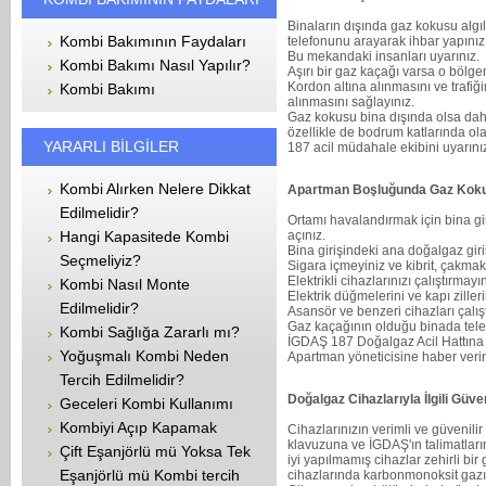
Binaların dışında gaz kokusu al
Kombi Bakımının Faydaları
telefonunu arayarak ihbar yapınız
Bu mekandaki insanları uyarınız.
Kombi Bakımı Nasıl Yapılır?
Aşırı bir gaz kaçağı varsa o bölgeni
Kordon altına alınmasını ve trafiğ
Kombi Bakımı
alınmasını sağlayınız.
Gaz kokusu bina dışında olsa dah
özellikle de bodrum katlarında ol
YARARLI BİLGİLER
187 acil müdahale ekibini uyarını
Kombi Alırken Nelere Dikkat
Apartman Boşluğunda Gaz Koku
Edilmelidir?
Ortamı havalandırmak için bina gir
Hangi Kapasitede Kombi
açınız.
Bina girişindeki ana doğalgaz giri
Seçmeliyiz?
Sigara içmeyiniz ve kibrit, çakma
Elektrikli cihazlarınızı çalıştırma
Kombi Nasıl Monte
Elektrik düğmelerini ve kapı ziller
Edilmelidir?
Asansör ve benzeri cihazları çalış
Gaz kaçağının olduğu binada tele
Kombi Sağlığa Zararlı mı?
İGDAŞ 187 Doğalgaz Acil Hattına 
Yoğuşmalı Kombi Neden
Apartman yöneticisine haber verin
Tercih Edilmelidir?
Doğalgaz Cihazlarıyla İlgili Güve
Geceleri Kombi Kullanımı
Kombiyi Açıp Kapamak
Cihazlarınızın verimli ve güvenilir
klavuzuna ve İGDAŞ'ın talimatla
Çift Eşanjörlü mü Yoksa Tek
iyi yapılmamış cihazlar zehirli bi
Eşanjörlü mü Kombi tercih
cihazlarında karbonmonoksit gazı