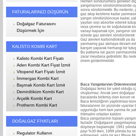
Hemen söndürülmesi gereken diğer
yangınlarının söndürülmesinde uy
sonra söndürmektir. Bu nedenle, 
FATURALARINIZI DÜŞÜRÜN
gaz akışı kesilene kadar yanmasına
yangın söndürülünceye kadar, ya
yayılan ısıyı absorbe ederek tut
Doğalgaz Faturasını
veya çevresi su ile soğutularak 
Düşürmek İçin
vanayı kapamak için, yangının sön
sürede gaz alevleri söndürülerek 
Gaz alevleri karbondioksitli ya d
yanmamış gaz akmaya devam ederse,
KALİSTO KOMBİ KART
karışım yaparak herhangi bir tut
Bu patlama ise gazın yanmasından
zarar meydana getirebilir. Bu ned
Kalisto Kombi Kart Fiyatı
önem gösterilmelidir.
Aden Kombi Kart Fiyat İzmit
Vitopend Kart Fiyatı İzmit
İmmergas Kombi Kart
Baca Yangınlarının Önlenmesin
Baymak Kombi Kart İzmit
Doğalgaz temiz bir yakıt olduğu 
Demirdöküm Kombi Kart
oluşturmaz. Ancak yeni doğalgaz ku
bacalarda birikmiş olan kurum ve isl
Arçelik Kombi Kart
Baca temizliğinin yaptırılması k
Protherm Kombi Kart
faturalarının ön yüzünde uyarılar 
uygunluğu hem tam yanma ile yakı
ihtimalini ortadan kaldırır.
Baca yangınlarının toplam yangı
DOĞALGAZ FİYATLARI
fazladır. Doğalgazın yaygınlaşma
düşmeye başlamıştır. 1991 yılında
payı %30 iken, 1999 yılında bu or
Regulator Kullanın
edilmemeli, yılda bir kez İtfaiye M