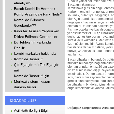
Cihazın yakıcı bölümlerinde özel 
etmeliyim?
Bacaların tıkanması.
Temiz hava girişinin engellenmes
Bacalı Kombi ile Hermetik
Karbonmonoksit her ne kadar renk
Kombi Arasındaki Fark Nedir?
solumak, bulantıya, baygınlığa, 
olur. Aşırı oranda karbonmonoksi
Kombi de Bilinmesi
doğalgaz cihazınızın iyi çalışmadı
Gerekenler??
elemanları tarafından bakımını yap
Pişirme ocakları ve bacalı doğal
Kalorifer Tesisatı Yaptırırken
yerleştirilemezler. Bu tip cihazl
Dikkat Edilmesi Gerekenler
geçişli atmosfere açılan havaland
sürekli açık kalmalıdır. Menfezin
Bu Tehlikenin Farkında
özen gösterilmelidir. Ayrıca konu
bacalı cihazlar açık balkon, yatak
Değiliz.
banyo, WC ve yatak odalarından d
kombi markaları hakkında
yapılamaz.
Kombide Tasarruf
Bacalı cihazların bulunduğu bölüm
mutlaka bu bacaya bağlanmalıdır. 
Çift Eşanjör mü Tek Eşanjör
elemanlarından en az 20 cm uzakta
mü
cihazlarının ısınan dış yüzeyleri i
cm olmalıdır. Denge bacalı ( herm
Kombide Tasarruf İçin
açık, hava sirkülasyonu olan yerl
gerekli olan havayı bulundukları 
Merkezi sistem- kazan
bu cihazların bir dolap içine alın
dairesi- brülör
engellemektedir ve yanma kalites
İZGAZ ACİL 187
Doğalgaz Yangınlarında Alınaca
Acil Hattı ile İlgili Bilgi