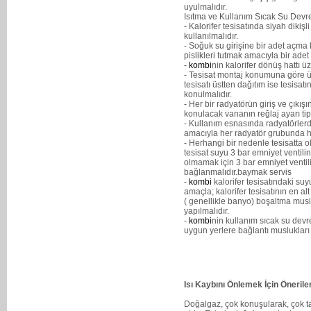
uyulmalıdır.
Isıtma ve Kullanım Sıcak Su Devre
- Kalorifer tesisatında siyah dikiş
kullanılmalıdır.
- Soğuk su girişine bir adet açma
pislikleri tutmak amacıyla bir adet
-
kombi
nin kalorifer dönüş hattı üz
- Tesisat montaj konumuna göre üst
tesisatı üstten dağıtım ise tesisat
konulmalıdır.
- Her bir radyatörün giriş ve çıkı
konulacak vananın reğlaj ayarı tip 
- Kullanım esnasında radyatörlerd
amacıyla her radyatör grubunda ha
- Herhangi bir nedenle tesisatta o
tesisat suyu 3 bar emniyet ventili
olmamak için 3 bar emniyet ventil
bağlanmalıdır.baymak servis
-
kombi
kalorifer tesisatındaki suy
amaçla; kalorifer tesisatının en a
( genellikle banyo) boşaltma musl
yapılmalıdır.
-
kombi
nin kullanım sıcak su devr
uygun yerlere bağlantı muslukları
Isı Kaybını Önlemek İçin Önerile
Doğalgaz, çok konuşularak, çok tar