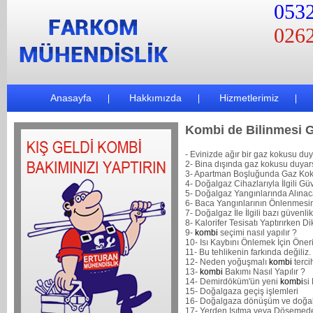
0532
0262
Anasayfa
Hakkımızda
Hizmetlerimiz
Kombi de Bilinmesi 
- Evinizde ağır bir gaz kokusu du
2- Bina dışında gaz kokusu duyar
3- Apartman Boşluğunda Gaz Kok
4- Doğalgaz Cihazlarıyla İlgili Gü
5- Doğalgaz Yangınlarında Alına
6- Baca Yangınlarının Önlenmes
7- Doğalgaz İle İlgili bazı güvenli
8- Kalorifer Tesisatı Yaptırırken 
9-
kombi
seçimi nasıl yapılır ?
10- Isı Kaybını Önlemek İçin Öner
11- Bu tehlikenin farkında değiliz.
12- Neden yoğuşmalı
kombi
terci
13-
kombi
Bakımı Nasıl Yapılır ?
14- Demirdöküm'ün yeni
kombi
si
15- Doğalgaza geçiş işlemleri
16- Doğalgaza dönüşüm ve doğal
17- Yerden Isıtma veya Döşemede