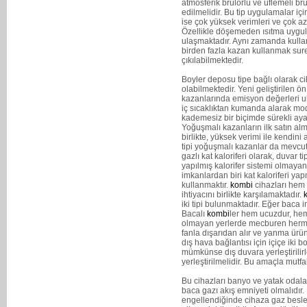
atmosferik brülörlü ve üflemeli brülö
edilmelidir. Bu tip uygulamalar içi
ise çok yüksek verimleri ve çok az 
Özellikle döşemeden ısıtma uygula
ulaşmaktadır. Aynı zamanda kulla
birden fazla kazan kullanmak sure
çıkılabilmektedir.
Boyler deposu tipe bağlı olarak ci
olabilmektedir. Yeni geliştirilen ö
kazanlarında emisyon değerleri ul
iç sıcaklıktan kumanda alarak mo
kademesiz bir biçimde sürekli aya
Yoğuşmalı kazanların ilk satın alm
birlikte, yüksek verimi ile kendi
tipi yoğuşmalı kazanlar da mevcutt
gazlı kat kaloriferi olarak, duvar ti
yapılmış kalorifer sistemi olmayan
imkanlardan biri kat kaloriferi y
kullanmaktır.
kombi
cihazları hem 
ihtiyacını birlikte karşılamaktadır.
iki tipi bulunmaktadır. Eğer baca im
Bacalı
kombi
ler hem ucuzdur, hem
olmayan yerlerde mecburen hermeti
fanla dışarıdan alır ve yanma ürünl
dış hava bağlantısı için içiçe iki 
mümkünse dış duvara yerleştirilirl
yerleştirilmelidir. Bu amaçla mutf
Bu cihazları banyo ve yatak odala
baca gazı akış emniyeti olmalıdır
engellendiğinde cihaza gaz besle