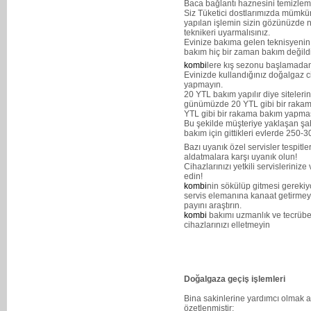
Baca bağlantı haznesini temizleme
Siz Tüketici dostlarımızda mümkü
yapılan işlemin sizin gözünüzde 
teknikeri uyarmalısınız.
Evinize bakıma gelen teknisyenin b
bakım hiç bir zaman bakım değildi
kombi
lere kış sezonu başlamadan
Evinizde kullandığınız doğalgaz c
yapmayın.
20 YTL bakım yapılır diye siteler
günümüzde 20 YTL gibi bir rakam
YTL gibi bir rakama bakım yapma
Bu şekilde müşteriye yaklaşan şa
bakım için gittikleri evlerde 250-3
Bazı uyanık özel servisler tespitle
aldatmalara karşı uyanık olun!
Cihazlarınızı yetkili servisleriniz
edin!
kombi
nin sökülüp gitmesi gerekiy
servis elemanına kanaat getirmeyi
payını araştırın.
kombi
bakımı uzmanlık ve tecrübe g
cihazlarınızı elletmeyin
Doğalgaza geçiş işlemleri
Bina sakinlerine yardımcı olmak 
özetlenmiştir;