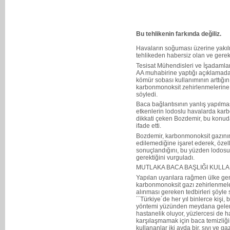
Bu tehlikenin farkında değiliz.
Havaların soğuması üzerine yakıl
tehlikeden habersiz olan ve gerekl
Tesisat Mühendisleri ve İşadaml
AA muhabirine yaptığı açıklamada,
kömür sobası kullanımının arttığın
karbonmonoksit zehirlenmelerine k
söyledi.
Baca bağlantısının yanlış yapılmas
etkenlerin lodoslu havalarda karb
dikkati çeken Bozdemir, bu konud
ifade etti.
Bozdemir, karbonmonoksit gazının
edilemediğine işaret ederek, öze
sonuçlandığını, bu yüzden lodosun
gerektiğini vurguladı.
MUTLAKA BACA BAŞLIĞI KULLA
Yapılan uyarılara rağmen ülke ge
karbonmonoksit gazı zehirlenmele
alınması gereken tedbirleri şöyle 
´´Türkiye´de her yıl binlerce kişi
yöntemi yüzünden meydana gelen
hastanelik oluyor, yüzlercesi de h
karşılaşmamak için baca temizliğ
kullananlar iki ayda bir, sıvı ve ga