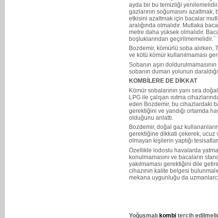
ayda bir bu temizliği yenilemelidir
gazlarının soğumasını azaltmak, 
etkisini azaltmak için bacalar mutl
aralığında olmalıdır. Mutlaka baca
metre daha yüksek olmalıdır. Baca
boşluklarından geçirilmemelidir.´´
Bozdemir, kömürlü soba alırken, 
ve kötü kömür kullanılmaması gere
Sobanın aşırı doldurulmamasının
sobanın duman yolunun daraldığını 
KOMBİLERE DE DİKKAT
Kömür sobalarının yanı sıra doğal
LPG ile çalışan ısıtma cihazların
eden Bozdemir, bu cihazlardaki ba
gerektiğini ve yandığı ortamda h
olduğunu anlattı.
Bozdemir, doğal gaz kullananları
gerektiğine dikkati çekerek, ucuz 
olmayan kişilerin yaptığı tesisatlar
Özellikle lodoslu havalarda yatma
konulmamasını ve bacaların stan
yakılmaması gerektiğini dile getir
cihazının kalite belgesi bulunmalı
mekana uygunluğu da uzmanlarca 
Yoğuşmalı
kombi
tercih edilmelid