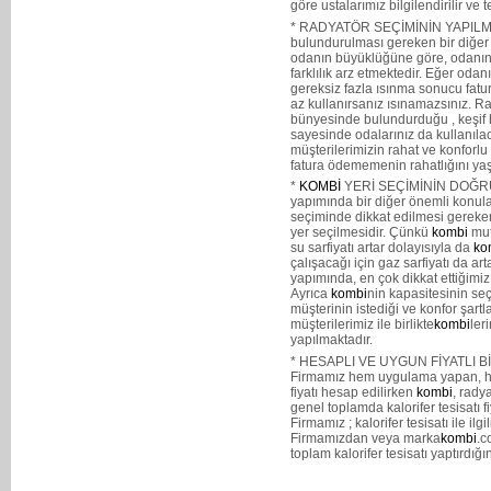
göre ustalarımız bilgilendirilir ve
* RADYATÖR SEÇİMİNİN YAPILMASI.
bulundurulması gereken bir diğer 
odanın büyüklüğüne göre, odanın 
farklılık arz etmektedir. Eğer oda
gereksiz fazla ısınma sonucu fatur
az kullanırsanız ısınamazsınız. 
bünyesinde bulundurduğu , keşif 
sayesinde odalarınız da kullanıl
müşterilerimizin rahat ve konforlu 
fatura ödememenin rahatlığını ya
*
KOMBİ
YERİ SEÇİMİNİN DOĞRU 
yapımında bir diğer önemli konul
seçiminde dikkat edilmesi gereke
yer seçilmesidir. Çünkü
kombi
mut
su sarfiyatı artar dolayısıyla da
ko
çalışacağı için gaz sarfiyatı da art
yapımında, en çok dikkat ettiğimi
Ayrıca
kombi
nin kapasitesinin s
müşterinin istediği ve konfor şart
müşterilerimiz ile birlikte
kombi
leri
yapılmaktadır.
* HESAPLI VE UYGUN FİYATLI BİR
Firmamız hem uygulama yapan, hem
fiyatı hesap edilirken
kombi
, rady
genel toplamda kalorifer tesisatı f
Firmamız ; kalorifer tesisatı ile ilg
Firmamızdan veya marka
kombi
.c
toplam kalorifer tesisatı yaptırdığ