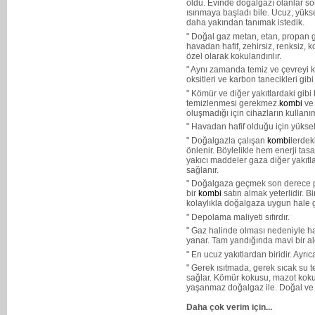
oldu. Evinde doğalgazı olanlar son
ısınmaya başladı bile. Ucuz, yükse
daha yakından tanımak istedik.
" Doğal gaz metan, etan, propan gi
havadan hafif, zehirsiz, renksiz, k
özel olarak kokulandırılır.
" Aynı zamanda temiz ve çevreyi kir
oksitleri ve karbon tanecikleri gi
" Kömür ve diğer yakıtlardaki gibi
temizlenmesi gerekmez.
kombi
ve 
oluşmadığı için cihazların kullanım
" Havadan hafif olduğu için yüksel
" Doğalgazla çalışan
kombi
lerdeki
önlenir. Böylelikle hem enerji tas
yakıcı maddeler gaza diğer yakıtla
sağlanır.
" Doğalgaza geçmek son derece prat
bir
kombi
satın almak yeterlidir. Bi
kolaylıkla doğalgaza uygun hale ge
" Depolama maliyeti sıfırdır.
" Gaz halinde olması nedeniyle hav
yanar. Tam yandığında mavi bir al
" En ucuz yakıtlardan biridir. Ayrı
" Gerek ısıtmada, gerek sıcak su 
sağlar. Kömür kokusu, mazot kokusu
yaşanmaz doğalgaz ile. Doğal ve k
Daha çok verim için...