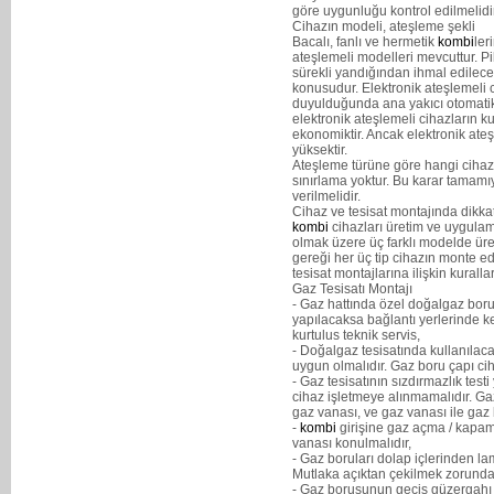
göre uygunluğu kontrol edilmelidir
Cihazın modeli, ateşleme şekli
Bacalı, fanlı ve hermetik
kombi
ler
ateşlemeli modelleri mevcuttur. P
sürekli yandığından ihmal edilece
konusudur. Elektronik ateşlemeli c
duyulduğunda ana yakıcı otomatik
elektronik ateşlemeli cihazların k
ekonomiktir. Ancak elektronik ate
yüksektir.
Ateşleme türüne göre hangi cihazı
sınırlama yoktur. Bu karar tamamıy
verilmelidir.
Cihaz ve tesisat montajında dikka
kombi
cihazları üretim ve uygulama
olmak üzere üç farklı modelde üreti
gereği her üç tip cihazın monte edi
tesisat montajlarına ilişkin kuralla
Gaz Tesisatı Montajı
- Gaz hattında özel doğalgaz borusu
yapılacaksa bağlantı yerlerinde ke
kurtulus teknik servis,
- Doğalgaz tesisatında kullanılac
uygun olmalıdır. Gaz boru çapı ci
- Gaz tesisatının sızdırmazlık te
cihaz işletmeye alınmamalıdır. Gaz
gaz vanası, ve gaz vanası ile gaz 
-
kombi
girişine gaz açma / kapam
vanası konulmalıdır,
- Gaz boruları dolap içlerinden la
Mutlaka açıktan çekilmek zorunda
- Gaz borusunun geçiş güzergahı 