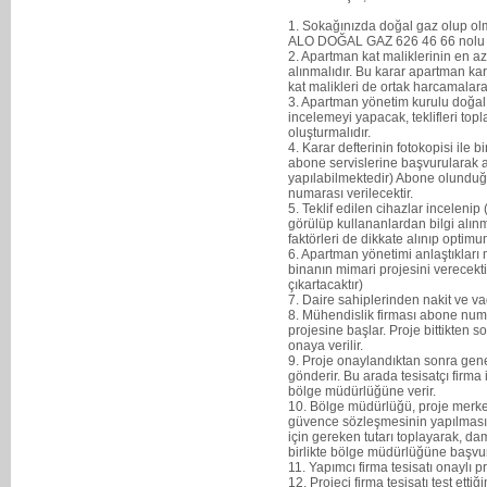
1. Sokağınızda doğal gaz olup ol
ALO DOĞAL GAZ 626 46 66 nolu t
2. Apartman kat maliklerinin en 
alınmalıdır. Bu karar apartman ka
kat malikleri de ortak harcamalar
3. Apartman yönetim kurulu doğal g
incelemeyi yapacak, teklifleri topl
oluşturmalıdır.
4. Karar defterinin fotokopisi il
abone servislerine başvurularak ab
yapılabilmektedir) Abone olunduğ
numarası verilecektir.
5. Teklif edilen cihazlar incelen
görülüp kullananlardan bilgi alınm
faktörleri de dikkate alınıp optimum
6. Apartman yönetimi anlaştıklar
binanın mimari projesini verecekti
çıkartacaktır)
7. Daire sahiplerinden nakit ve va
8. Mühendislik firması abone num
projesine başlar. Proje bittikte
onaya verilir.
9. Proje onaylandıktan sonra gene
gönderir. Bu arada tesisatçı firma
bölge müdürlüğüne verir.
10. Bölge müdürlüğü, proje merk
güvence sözleşmesinin yapılması i
için gereken tutarı toplayarak, d
birlikte bölge müdürlüğüne başvu
11. Yapımcı firma tesisatı onaylı p
12. Projeci firma tesisatı test etti