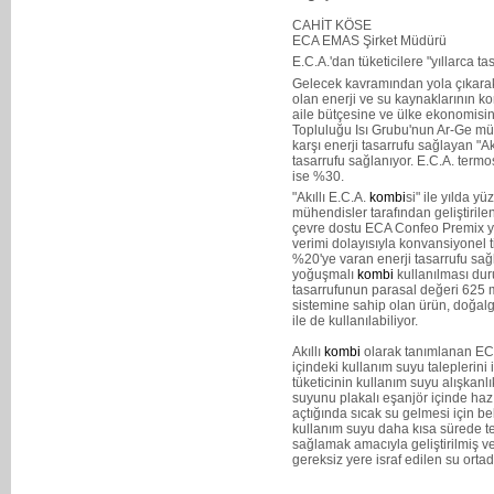
CAHİT KÖSE
ECA EMAS Şirket Müdürü
E.C.A.'dan tüketicilere "yıllarca ta
Gelecek kavramından yola çıkarak ge
olan enerji ve su kaynaklarının k
aile bütçesine ve ülke ekonomisin
Topluluğu Isı Grubu'nun Ar-Ge müh
karşı enerji tasarrufu sağlayan "Ak
tasarrufu sağlanıyor. E.C.A. termost
ise %30.
"Akıllı E.C.A.
kombi
si" ile yılda 
mühendisler tarafından geliştirile
çevre dostu ECA Confeo Premix 
verimi dolayısıyla konvansiyonel 
%20'ye varan enerji tasarrufu sağ
yoğuşmalı
kombi
kullanılması dur
tasarrufunun parasal değeri 625 m
sistemine sahip olan ürün, doğal
ile de kullanılabiliyor.
Akıllı
kombi
olarak tanımlanan E
içindeki kullanım suyu taleplerini
tüketicinin kullanım suyu alışkanlı
suyunu plakalı eşanjör içinde hazı
açtığında sıcak su gelmesi için be
kullanım suyu daha kısa sürede te
sağlamak amacıyla geliştirilmiş v
gereksiz yere israf edilen su ortad