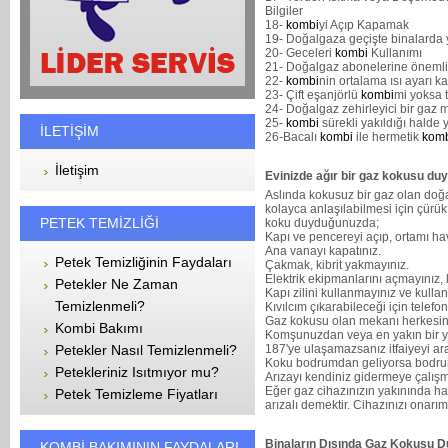
Bilgiler
18-
kombi
yi Açıp Kapamak
19- Doğalgaza geçişte binalarda 
20- Geceleri
kombi
Kullanımı
21- Doğalgaz abonelerine önemli
22-
kombi
nin ortalama ısı ayarı 
23- Çift eşanjörlü
kombi
mi yoksa 
24- Doğalgaz zehirleyici bir gaz 
25-
kombi
sürekli yakıldığı halde
İLETİŞİM
26-Bacalı
kombi
ile hermetik
kom
İletişim
Evinizde ağır bir gaz kokusu du
Aslında kokusuz bir gaz olan do
kolayca anlaşılabilmesi için çürük
PETEK TEMİZLİĞİ
koku duyduğunuzda;
Kapı ve pencereyi açıp, ortamı ha
Ana vanayı kapatınız.
Petek Temizliğinin Faydaları
Çakmak, kibrit yakmayınız.
Elektrik ekipmanlarını açmayınız,
Petekler Ne Zaman
Kapı zilini kullanmayınız ve kulla
Temizlenmeli?
Kıvılcım çıkarabileceği için telef
Gaz kokusu olan mekanı herkesin 
Kombi Bakımı
Komşunuzdan veya en yakın bir y
Petekler Nasıl Temizlenmeli?
187'ye ulaşamazsanız itfaiyeyi ar
Koku bodrumdan geliyorsa bodru
Petekleriniz Isıtmıyor mu?
Arızayı kendiniz gidermeye çalış
Eğer gaz cihazınızın yakınında haf
Petek Temizleme Fiyatları
arızalı demektir. Cihazınızı onarım
Binaların Dışında Gaz Kokusu D
KOMBİ BAKIMININ FAYDALARI