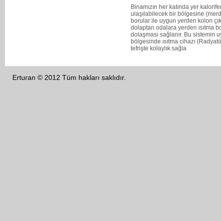
Binamızın her katında yer kalorife
ulaşılabilecek bir bölgesine (merdi
borular ile uygun yerden kolon çık
dolaptan odalara yerden ısıtma b
dolaşması sağlanır. Bu sistemin u
bölgesinde ısıtma cihazı (Radyatö
tefrişte kolaylık sağla
Erturan © 2012 Tüm hakları saklıdır.