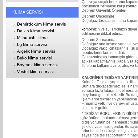
Çatı veya saçak borularını kapatma
bozulması ihtimaline karşı kontrol
Deprem Güvenlik Önerileri
KLİMA SERVİSİ
Deprem Öncesinde
Doğalgaz tesisatınızın ana kapam
Demirdöküm klima servis
kombi
nizin ve su ısıtıcınızın du
Daikin klima servisi
edilmesine dikkat ediniz.
Mitsubishi klima
Deprem Sonrasında
Doğalgaz ana kesme vanasını vey
Lg klima servisi
Doğalgaz yakıcı cihazlarınızı, su ı
Arçelik klima servisi
menfezlerini kontrol ediniz.
Gaz sızıntısının tamamıyla gideri
Beko klima servisi
açıksa kapatmayınız, kapalıysa a
Baymak klima servisi
Telefonu kullanmayınız, ateş ve kı
Vestel klima servisi
KALORİFER TESİSATI YAPTIR
Kalorifer Tesisatı yapımında dikka
Bunlara dikkat edilmez ise ısın
sonucu fazla faturanın gelmesi, 
meydana gelebilmektedir. Bu da ger
işlemlerini tekrardan yapılmasına 
Firmamız yetkili ve deneyimli ust
çözümler getirir.
* TESİSAT BORULARININ GİDİŞ YÖ
göz önünde bulundurulması gereke
gidiş yönünün belirlenmesi ; mümk
şekilde yapılması gerekir. Bu saye
artar hem de ısı kaybı oluşmaz ta
sayesinde tesisat borularının nasıl