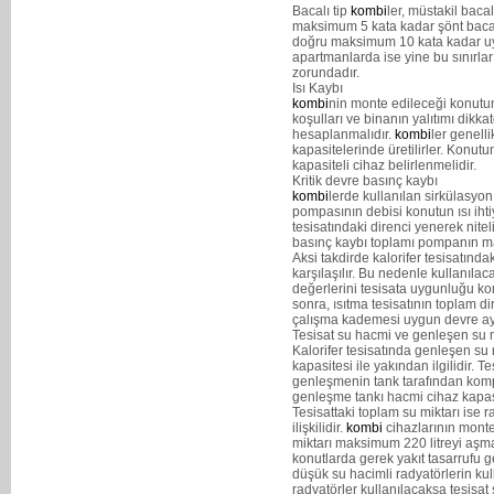
Bacalı tip
kombi
ler, müstakil bac
maksimum 5 kata kadar şönt bacal
doğru maksimum 10 kata kadar uyg
apartmanlarda ise yine bu sınırlar
zorundadır.
Isı Kaybı
kombi
nin monte edileceği konutun
koşulları ve binanın yalıtımı dikka
hesaplanmalıdır.
kombi
ler genell
kapasitelerinde üretilirler. Konut
kapasiteli cihaz belirlenmelidir.
Kritik devre basınç kaybı
kombi
lerde kullanılan sirkülasyon
pompasının debisi konutun ısı ihti
tesisatındaki direnci yenerek niteli
basınç kaybı toplamı pompanın m
Aksi takdirde kalorifer tesisatınd
karşılaşılır. Bu nedenle kullanıla
değerlerini tesisata uygunluğu kon
sonra, ısıtma tesisatının toplam d
çalışma kademesi uygun devre ay
Tesisat su hacmi ve genleşen su m
Kalorifer tesisatında genleşen su 
kapasitesi ile yakından ilgilidir.
genleşmenin tank tarafından kom
genleşme tankı hacmi cihaz kapasi
Tesisattaki toplam su miktarı ise r
ilişkilidir.
kombi
cihazlarının monte
miktarı maksimum 220 litreyi aşm
konutlarda gerek yakıt tasarrufu
düşük su hacimli radyatörlerin kul
radyatörler kullanılacaksa tesisa