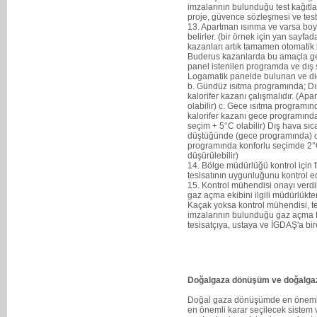
imzalarının bulunduğu test kağıtl
proje, güvence sözleşmesi ve test
13. Apartman ısınma ve varsa boy
belirler. (bir örnek için yan sayf
kazanları artık tamamen otomatik k
Buderus kazanlarda bu amaçla gel
panel istenilen programda ve dış s
Logamatik panelde bulunan ve diğ
b. Gündüz ısıtma programında; Dış 
kalorifer kazanı çalışmalıdır. (A
olabilir) c. Gece ısıtma programın
kalorifer kazanı gece programınd
seçim + 5°C olabilir) Dış hava sıca
düştüğünde (gece programında) oda
programında konforlu seçimde 2
düşürülebilir)
14. Bölge müdürlüğü kontrol için 
tesisatının uygunluğunu kontrol e
15. Kontrol mühendisi onayı verdi
gaz açma ekibini ilgili müdürlükte
Kaçak yoksa kontrol mühendisi, te
imzalarının bulunduğu gaz açma f
tesisatçıya, ustaya ve İGDAŞ'a birer
Doğalgaza dönüşüm ve doğalgaz
Doğal gaza dönüşümde en önemli
en önemli karar seçilecek sistem 