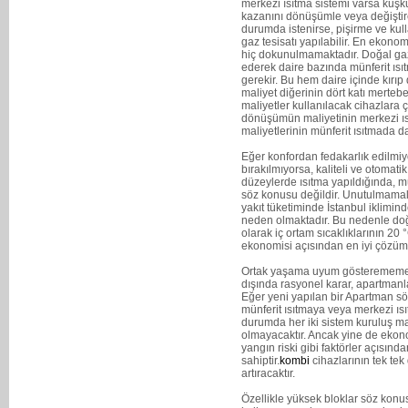
merkezi ısıtma sistemi varsa kuş
kazanını dönüşümle veya değiştire
durumda istenirse, pişirme ve kull
gaz tesisatı yapılabilir. En ekono
hiç dokunulmamaktadır. Doğal gaz
ederek daire bazında münferit ısıt
gerekir. Bu hem daire içinde kır
maliyet diğerinin dört katı merteb
maliyetler kullanılacak cihazlara ç
dönüşümün maliyetinin merkezi ısı
maliyetlerinin münferit ısıtmada d
Eğer konfordan fedakarlık edilmiyo
bırakılmıyorsa, kaliteli ve otomati
düzeylerde ısıtma yapıldığında, mü
söz konusu değildir. Unutulmamalıdı
yakıt tüketiminde İstanbul iklimi
neden olmaktadır. Bu nedenle do
olarak iç ortam sıcaklıklarının 20 
ekonomisi açısından en iyi çözüm
Ortak yaşama uyum gösterememe v
dışında rasyonel karar, apartmanl
Eğer yeni yapılan bir Apartman sö
münferit ısıtmaya veya merkezi ı
durumda her iki sistem kuruluş mal
olmayacaktır. Ancak yine de ekonomi
yangın riski gibi faktörler açısın
sahiptir.
kombi
cihazlarının tek tek
artıracaktır.
Özellikle yüksek bloklar söz konu