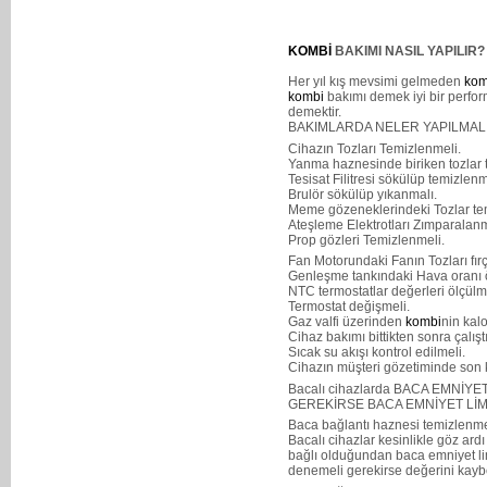
KOMBİ
BAKIMI NASIL YAPILIR?
Her yıl kış mevsimi gelmeden
kom
kombi
bakımı demek iyi bir perfo
demektir.
BAKIMLARDA NELER YAPILMAL
Cihazın Tozları Temizlenmeli.
Yanma haznesinde biriken tozlar 
Tesisat Filitresi sökülüp temizlen
Brulör sökülüp yıkanmalı.
Meme gözeneklerindeki Tozlar te
Ateşleme Elektrotları Zımparalan
Prop gözleri Temizlenmeli.
Fan Motorundaki Fanın Tozları fırç
Genleşme tankındaki Hava oranı ö
NTC termostatlar değerleri ölçülme
Termostat değişmeli.
Gaz valfi üzerinden
kombi
nin kalo
Cihaz bakımı bittikten sonra çalıştı
Sıcak su akışı kontrol edilmeli.
Cihazın müşteri gözetiminde son ko
Bacalı cihazlarda BACA EMNİY
GEREKİRSE BACA EMNİYET LİMİ
Baca bağlantı haznesi temizlenmel
Bacalı cihazlar kesinlikle göz ardı
bağlı olduğundan baca emniyet li
denemeli gerekirse değerini kaybe