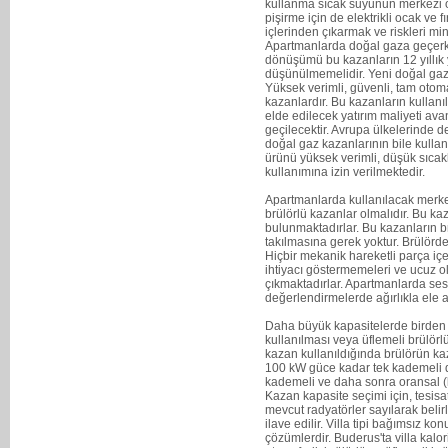
kullanma sıcak suyunun merkezi 
pişirme için de elektrikli ocak ve 
içlerinden çıkarmak ve riskleri 
Apartmanlarda doğal gaza geçerk
dönüşümü bu kazanların 12 yıllık 
düşünülmemelidir. Yeni doğal gaz 
Yüksek verimli, güvenli, tam otoma
kazanlardır. Bu kazanların kullanı
elde edilecek yatırım maliyeti av
geçilecektir. Avrupa ülkelerinde d
doğal gaz kazanlarının bile kulla
ürünü yüksek verimli, düşük sıcak
kullanımına izin verilmektedir.
Apartmanlarda kullanılacak merke
brülörlü kazanlar olmalıdır. Bu k
bulunmaktadırlar. Bu kazanların brü
takılmasına gerek yoktur. Brülörde
Hiçbir mekanik hareketli parça iç
ihtiyacı göstermemeleri ve ucuz ol
çıkmaktadırlar. Apartmanlarda ses 
değerlendirmelerde ağırlıkla ele a
Daha büyük kapasitelerde birden 
kullanılması veya üflemeli brülörl
kazan kullanıldığında brülörün k
100 kW güce kadar tek kademeli 
kademeli ve daha sonra oransal (ka
Kazan kapasite seçimi için, tesis
mevcut radyatörler sayılarak bel
ilave edilir. Villa tipi bağımsız ko
çözümlerdir. Buderus'ta villa kalo