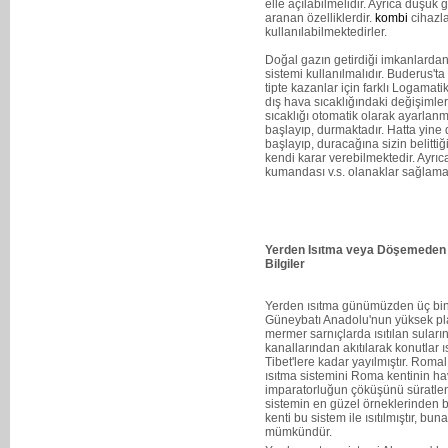
elle açılabilmelidir. Ayrıca düşük
aranan özelliklerdir.
kombi
cihazla
kullanılabilmektedirler.
Doğal gazın getirdiği imkanlardan
sistemi kullanılmalıdır. Buderus'ta
tipte kazanlar için farklı Logamati
dış hava sıcaklığındaki değişimle
sıcaklığı otomatik olarak ayarla
başlayıp, durmaktadır. Hatta yine 
başlayıp, duracağına sizin belittiğ
kendi karar verebilmektedir. Ayrıc
kumandası v.s. olanaklar sağlamak
Yerden Isıtma veya Döşemeden I
Bilgiler
Yerden ısıtma günümüzden üç bin
Güneybatı Anadolu'nun yüksek pla
mermer sarnıçlarda ısıtılan suları
kanallarından akıtılarak konutlar 
Tibet'lere kadar yayılmıştır. Roma
ısıtma sistemini Roma kentinin h
imparatorluğun çöküşünü süratlen
sistemin en güzel örneklerinden bi
kenti bu sistem ile ısıtılmıştır, 
mümkündür.