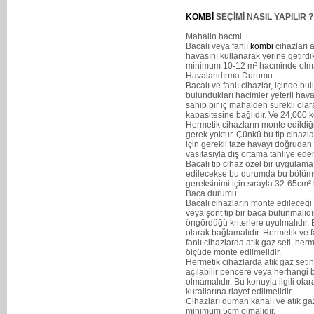
KOMBİ
SEÇİMİ NASIL YAPILIR ?
Mahalin hacmi
Bacalı veya fanlı
kombi
cihazları 
havasını kullanarak yerine getirdik
minimum 10-12 m³ hacminde olmal
Havalandırma Durumu
Bacalı ve fanlı cihazlar, içinde b
bulundukları hacimler yeterli hav
sahip bir iç mahalden sürekli olar
kapasitesine bağlıdır. Ve 24,000 kc
Hermetik cihazların monte edild
gerek yoktur. Çünkü bu tip cihazla
için gerekli taze havayı doğrudan 
vasıtasıyla dış ortama tahliye eder
Bacalı tip cihaz özel bir uygulama
edilecekse bu durumda bu bölümün
gereksinimi için sırayla 32-65cm² 
Baca durumu
Bacalı cihazların monte edileceği
veya şönt tip bir baca bulunmalıdı
öngördüğü kriterlere uyulmalıdır
olarak bağlamalıdır. Hermetik ve f
fanlı cihazlarda atık gaz seti, he
ölçüde monte edilmelidir.
Hermetik cihazlarda atık gaz setin
açılabilir pencere veya herhangi
olmamalıdır. Bu konuyla ilgili ol
kurallarına riayet edilmelidir.
Cihazları duman kanalı ve atık gaz
minimum 5cm olmalıdır.