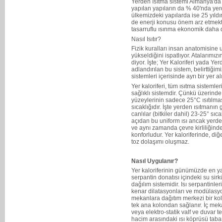
Yerden ısıtma sistemi Almanya'da 
yapılan yapıların da % 40'nda ye
ülkemizdeki yapılarda ise 25 yıl
de enerji konusu önem arz etmekt
tasarruflu ısınma ekonomik daha 
Nasıl Isıtır?
Fizik kuralları insan anatomisine
yükseldiğini ispatlıyor. Atalarımızı
diyor. İşte; Yer Kaloriferi yada Y
adlandırılan bu sistem, belirttiğimi
sistemleri içerisinde ayrı bir yer al
Yer kaloriferi, tüm ısıtma sistemle
sağlıklı sistemdir. Çünkü üzerind
yüzeylerinin sadece 25°C ısıtılması 
sıcaklığıdır. İşte yerden ısıtmanı
canlılar (bitkiler dahil) 23-25° sıca
açıdan bu uniform ısı ancak yerden 
ve aynı zamanda çevre kirliliğin
konforludur. Yer kaloriferinde, di
toz dolaşımı oluşmaz.
Nasıl Uygulanır?
Yer kaloriferinin günümüzde en ya
serpantin donatısı içindeki su si
dağılım sistemidir. Isı serpantinleri
kenar dilatasyonları ve modülasyon
mekanlara dağıtım merkezi bir kol
tek ana kolondan sağlanır. İç meka
veya elektro-statik valf ve duvar ter
hacim arasındaki ısı köprüsü tab