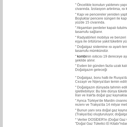
" Öncelikle konutun yalıtımını yap
civarında. İzolasyon artırılırsa, ısı 
" Kapı ve pencereler yeniden yaptır
Boşluklar pencere süngeri ile kapl
yüzde 15 civarında.
" Akşamları perdeler kapalı tutulmal
tasarrufu sağlanır.
" Radyatörleri mobilya ve benzeri
eşya ile örtülürse yakıt tüketimi yü
" Doğalgaz sistemine ısı ayarlı te
tasarrufu mümkündür.
"
kombi
nin ısıtıcısı 19 dereceye
şekilde alınır.
" Evden bir günden fazla uzak kal
Doğalgazın geleceği
" Doğalgaz, boru hattı ile Rusya'da
Cezayir ve Nijerya'dan temin edili
" Doğalgazın dünyada tahmin edil
işletilebiliyor. Bu bile dünya tüket
İran ve Irak'ta doğal gaz kaynakla
" Ayrıca Türkiye'de Mardin civar
rezerv ve Trakya'da 14 milyar met
" Bunun yanı sıra doğal gaz kaynakl
(Trakya'da) oluşturuluyor, doğalgaz
* Veriler DOSİDER'in (Doğal Gaz C
"Doğal Gaz Tüketici El Kitabı"ndan