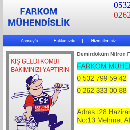
0532
0262
Anasayfa
Hakkımızda
Hizmetlerimiz
Demirdöküm Nitron Fi
FARKOM MÜHEN
0 532 799 59 42
0 262 333 00 88
Adres :28 Hazira
No:13 Mehmet Al