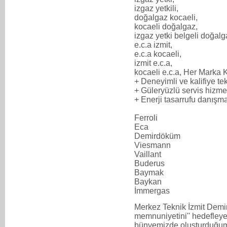
izgaz yetkili,
doğalgaz kocaeli,
kocaeli doğalgaz,
izgaz yetki belgeli doğalg
e.c.a izmit,
e.c.a kocaeli,
izmit e.c.a,
kocaeli e.c.a, Her Marka K
+ Deneyimli ve kalifiye t
+ Güleryüzlü servis hizme
+ Enerji tasarrufu danışma
Ferroli
Eca
Demirdöküm
Viesmann
Vaillant
Buderus
Baymak
Baykan
İmmergas
Merkez Teknik İzmit Demir
memnuniyetini'' hedefleye
bünyemizde oluşturduğum