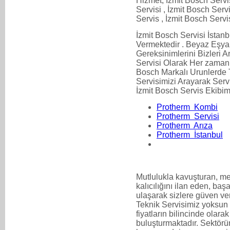
Hizmet, İzmit Bosch Servis
Servisi , İzmit Bosch Servi
Servis , İzmit Bosch Servi
İzmit Bosch Servisi İsta
Vermektedir . Beyaz Eşya
Gereksinimlerini Bizleri Ar
Servisi Olarak Her zaman 
Bosch Markalı Urunlerde Ti
Servisimizi Arayarak Servi
İzmit Bosch Servis Ekibimi
Protherm Kombi
Protherm Servisi
Protherm Arıza
Protherm İstanbul
Mutlulukla kavuşturan, me
kalıcılığını ilan eden, baş
ulaşarak sizlere güven v
Teknik Servisimiz yoksun
fiyatların bilincinde olarak 
buluşturmaktadır. Sektörü