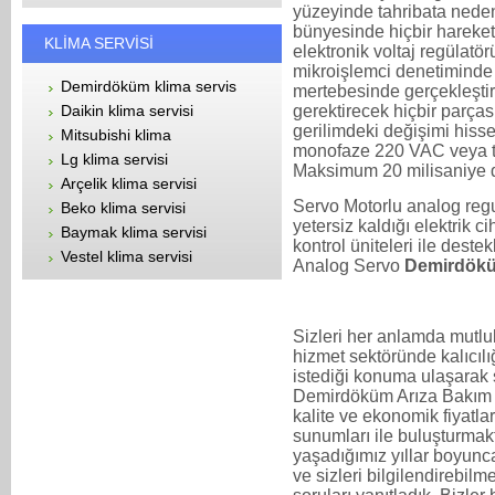
yüzeyinde tahribata neden 
bünyesinde hiçbir hareke
KLİMA SERVİSİ
elektronik voltaj regülatö
mikroişlemci denetiminde d
Demirdöküm klima servis
mertebesinde gerçekleştir
Daikin klima servisi
gerektirecek hiçbir parça
gerilimdeki değişimi hisse
Mitsubishi klima
monofaze 220 VAC veya tr
Lg klima servisi
Maksimum 20 milisaniye d
Arçelik klima servisi
Servo Motorlu analog regu
Beko klima servisi
yetersiz kaldığı elektrik cih
Baymak klima servisi
kontrol üniteleri ile deste
Vestel klima servisi
Analog Servo
Demirdöküm
Sizleri her anlamda mutlu
hizmet sektöründe kalıcılığ
istediği konuma ulaşarak 
Demirdöküm Arıza Bakım 
kalite ve ekonomik fiyatları
sunumları ile buluşturmak
yaşadığımız yıllar boyun
ve sizleri bilgilendirebi