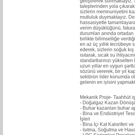
geliştirerek sunmaktayız. 
taleplerinden yola çıkarak
sizlerin memnuniyetini ka
mutluluk duymaktayız. De
hassasiyetle tamamlayara
verim düşüklüğünü, fatural
durumları anında ortadan
birlikte bilimselliğe verd
en az üç yıllık tecrübeye 
ederek, sizlerin soğuk kış 
ısıtarak, sıcak su ihtiyac
standartlarınızı yükselte
uzun yıllar en uygun şartl
sözünü vererek, bir yıl 
sektörün lider konumda ol
gelenin en iyisini yapmak
Mekanik Proje- Taahhüt iş
- Doğalgaz Kazan Dönüşü
- Buhar kazanları buhar a
- Bina ve Endüstriyel Tes
İşleri
- Bina İçi Kat Kaloriferi v
- Isıtma, Soğutma ve Hav