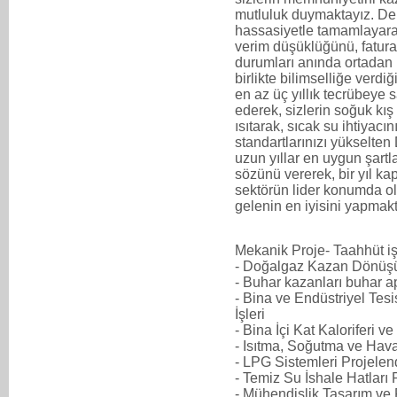
mutluluk duymaktayız. De
hassasiyetle tamamlayara
verim düşüklüğünü, fatural
durumları anında ortadan
birlikte bilimselliğe verd
en az üç yıllık tecrübeye 
ederek, sizlerin soğuk kış 
ısıtarak, sıcak su ihtiyac
standartlarınızı yükselte
uzun yıllar en uygun şartl
sözünü vererek, bir yıl 
sektörün lider konumda ol
gelenin en iyisini yapmak
Mekanik Proje- Taahhüt iş
- Doğalgaz Kazan Dönüşü
- Buhar kazanları buhar a
- Bina ve Endüstriyel Tes
İşleri
- Bina İçi Kat Kaloriferi v
- Isıtma, Soğutma ve Hav
- LPG Sistemleri Projelen
- Temiz Su İshale Hatları
- Mühendislik Tasarım ve