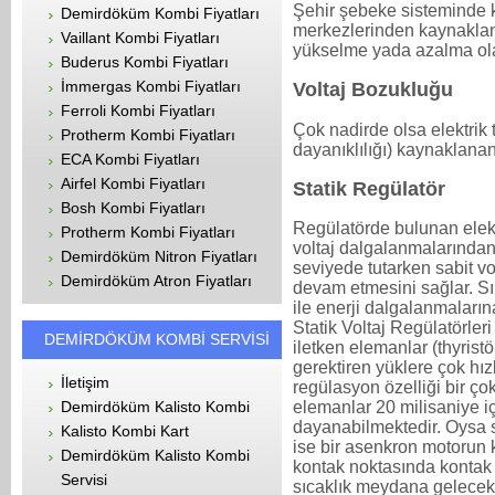
Şehir şebeke sisteminde k
Demirdöküm Kombi Fiyatları
merkezlerinden kaynaklana
Vaillant Kombi Fiyatları
yükselme yada azalma olar
Buderus Kombi Fiyatları
İmmergas Kombi Fiyatları
Voltaj Bozukluğu
Ferroli Kombi Fiyatları
Çok nadirde olsa elektrik 
Protherm Kombi Fiyatları
dayanıklılığı) kaynaklanan 
ECA Kombi Fiyatları
Airfel Kombi Fiyatları
Statik Regülatör
Bosh Kombi Fiyatları
Regülatörde bulunan elekt
Protherm Kombi Fiyatları
voltaj dalgalanmalarından
Demirdöküm Nitron Fiyatları
seviyede tutarken sabit vol
Demirdöküm Atron Fiyatları
devam etmesini sağlar. Sını
ile enerji dalgalanmalar
Statik Voltaj Regülatörler
DEMİRDÖKÜM KOMBİ SERVİSİ
iletken elemanlar (thyrist
gerektiren yüklere çok hızl
İletişim
regülasyon özelliği bir çok
Demirdöküm Kalisto Kombi
elemanlar 20 milisaniye i
dayanabilmektedir. Oysa s
Kalisto Kombi Kart
ise bir asenkron motorun k
Demirdöküm Kalisto Kombi
kontak noktasında kontak
Servisi
sıcaklık meydana gelecek,