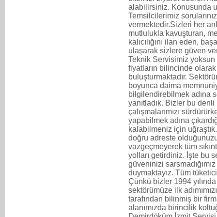
alabilirsiniz. Konusunda
Temsilcilerimiz soruların
vermektedir.Sizleri her 
mutlulukla kavuşturan, me
kalıcılığını ilan eden, baş
ulaşarak sizlere güven v
Teknik Servisimiz yoksun
fiyatların bilincinde olarak 
buluşturmaktadır. Sektörü
boyunca daima memnuniyet
bilgilendirebilmek adına 
yanıtladık. Bizler bu denl
çalışmalarımızı sürdürürken
yapabilmek adına çıkard
kalabilmeniz için uğraştık
doğru adreste olduğunuzu
vazgeçmeyerek tüm sıkıntıl
yolları getirdiniz. İşte bu
güveninizi sarsmadığımız 
duymaktayız. Tüm tüketicil
Çünkü bizler 1994 yılında
sektörümüze ilk adımımızı 
tarafından bilinmiş bir fi
alanımızda birincilik kol
Demirdöküm İzmit Servisi ol