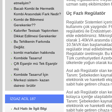
etmeliyim?
uzman satış ekibimizden h
Bacalı Kombi ile Hermetik
Üç Fazlı Regülatör
Kombi Arasındaki Fark Nedir?
Kombi de Bilinmesi
Regülatör Sistemleri içeri
Gerekenler??
kullanımı çok yaygındır. F
Kalorifer Tesisatı Yaptırırken
regülatörü ile Endüstriyet 
elde edebilirsiniz. Mikroi
Dikkat Edilmesi Gerekenler
olarak 1-40kVA arasında ür
Bu Tehlikenin Farkında
10.5kVA'dan başlamaktadı
Değiliz.
regülatör imal edilebilm
kombi markaları hakkında
Regülatör üretilmiştir. Bu
Kombide Tasarruf
Türk cumhuriyetleri Azerb
ülkelerde yoğun olarak kul
Çift Eşanjör mü Tek Eşanjör
mü
Asıl adı Regülatör olan k
Kombide Tasarruf İçin
Tanım: Şebekeden kaynakl
elektronik ve hareketli ek
Merkezi sistem- kazan
sabit hale getiren cihaza r
dairesi- brülör
Asıl adı Regülatör olan ke
kolayca içeriğe ulaşılabili
İZGAZ ACİL 187
Tanım: Şebekeden kaynakl
elektronik ve hareketli ek
Acil Hattı ile İlgili Bilgi
sabit hale getiren cihaza r