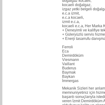
doğalgaz kocaeli,
kocaeli doğalgaz,
izgaz yetki belgeli doğalg
e.c.a izmit,
e.c.a kocaeli,
izmit e.c.a,
kocaeli e.c.a, Her Marka K
+ Deneyimli ve kalifiye t
+ Güleryüzlü servis hizme
+ Enerji tasarrufu danışma
Ferroli
Eca
Demirdöküm
Viesmann
Vaillant
Buderus
Baymak
Baykan
İmmergas
Mekanik Sizleri her anlam
memnuniyetiniz için hizmet
başarılı sonuçlarıyla iste
veren İzmit Demirdöküm A