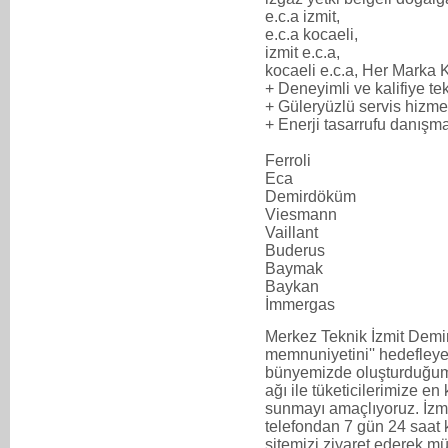
e.c.a izmit,
e.c.a kocaeli,
izmit e.c.a,
kocaeli e.c.a, Her Marka K
+ Deneyimli ve kalifiye t
+ Güleryüzlü servis hizme
+ Enerji tasarrufu danışma
Ferroli
Eca
Demirdöküm
Viesmann
Vaillant
Buderus
Baymak
Baykan
İmmergas
Merkez Teknik İzmit Demir
memnuniyetini'' hedefleye
bünyemizde oluşturduğum
ağı ile tüketicilerimize en 
sunmayı amaçlıyoruz. İz
telefondan 7 gün 24 saat k
sitemizi ziyaret ederek mü