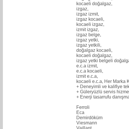
kocaeli doğalgaz,
izgaz,
izgaz izmit,
izgaz kocaeli,
kocaeli izgaz,
izmit izgaz,
izgaz belge,
izgaz yetki,
izgaz yetkili,
doğalgaz kocaeli,
kocaeli doğalgaz,
izgaz yetki belgeli doğalg
e.c.a izmit,
e.c.a kocaeli,
izmit e.c.a,
kocaeli e.c.a, Her Marka K
+ Deneyimli ve kalifiye t
+ Güleryüzlü servis hizme
+ Enerji tasarrufu danışma
Ferroli
Eca
Demirdöküm
Viesmann
Vaillant