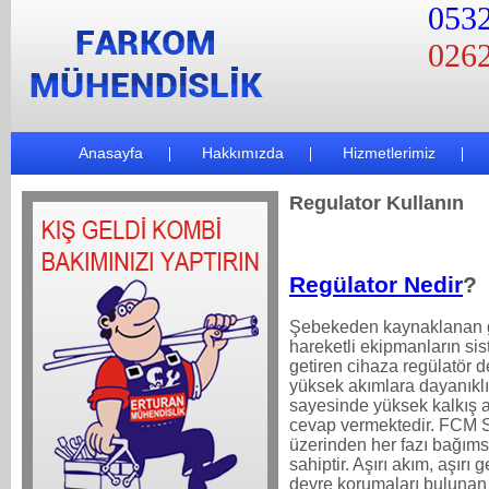
0532
0262
Anasayfa
Hakkımızda
Hizmetlerimiz
Regulator Kullanın
Regülator Nedir
?
Şebekeden kaynaklanan ge
hareketli ekipmanların sis
getiren cihaza regülatör d
yüksek akımlara dayanıklı y
sayesinde yüksek kalkış ak
cevap vermektedir. FCM Sta
üzerinden her fazı bağım
sahiptir. Aşırı akım, aşırı g
devre korumaları bulunan 