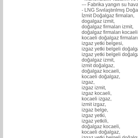
--- Fabrika yangın su hav
- LNG Sıvılaştırılmış Doğa
İzmit Doğalgaz firmaları,
dogalgaz izmit,
doğalgaz firmaları izmit,
doğalgaz firmaları kocaeli
kocaeli doğalgaz firmaları
izgaz yetki belgesi,
izgaz yetki belgeli doğalg
izgaz yetki belgeli doğalga
doğalgaz izmit,
izmit doğalgaz,
doğalgaz kocaeli,
kocaeli doğalgaz,
izgaz,
izgaz izmit,
izgaz kocaeli,
kocaeli izgaz,
izmit izgaz,
izgaz belge,
izgaz yetki,
izgaz yetkili,
doğalgaz kocaeli,
kocaeli doğalgaz,
izgaz yetki belgeli doğalg