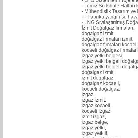
- LPG Sistemleri Projelen
- Temiz Su İshale Hatları
- Mühendislik Tasarım ve
--- Fabrika yangın su hav
- LNG Sıvılaştırılmış Doğa
İzmit Doğalgaz firmaları,
dogalgaz izmit,
doğalgaz firmaları izmit,
doğalgaz firmaları kocaeli
kocaeli doğalgaz firmaları
izgaz yetki belgesi,
izgaz yetki belgeli doğalg
izgaz yetki belgeli doğalga
doğalgaz izmit,
izmit doğalgaz,
doğalgaz kocaeli,
kocaeli doğalgaz,
izgaz,
izgaz izmit,
izgaz kocaeli,
kocaeli izgaz,
izmit izgaz,
izgaz belge,
izgaz yetki,
izgaz yetkili,