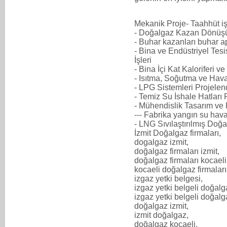
Mekanik Proje- Taahhüt iş
- Doğalgaz Kazan Dönüşü
- Buhar kazanları buhar a
- Bina ve Endüstriyel Tes
İşleri
- Bina İçi Kat Kaloriferi v
- Isıtma, Soğutma ve Hav
- LPG Sistemleri Projelen
- Temiz Su İshale Hatları
- Mühendislik Tasarım ve
--- Fabrika yangın su hav
- LNG Sıvılaştırılmış Doğa
İzmit Doğalgaz firmaları,
dogalgaz izmit,
doğalgaz firmaları izmit,
doğalgaz firmaları kocaeli
kocaeli doğalgaz firmaları
izgaz yetki belgesi,
izgaz yetki belgeli doğalg
izgaz yetki belgeli doğalga
doğalgaz izmit,
izmit doğalgaz,
doğalgaz kocaeli,