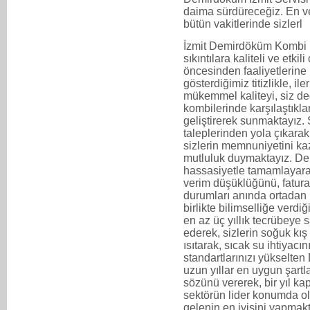
daima sürdüreceğiz. En ve
bütün vakitlerinde sizlerl
İzmit Demirdöküm Kombi S
sıkıntılara kaliteli ve etki
öncesinden faaliyetlerine 
gösterdiğimiz titizlikle, i
mükemmel kaliteyi, siz de
kombilerinde karşılaştıkla
geliştirerek sunmaktayız. 
taleplerinden yola çıkarak
sizlerin memnuniyetini ka
mutluluk duymaktayız. De
hassasiyetle tamamlayara
verim düşüklüğünü, fatural
durumları anında ortadan
birlikte bilimselliğe verd
en az üç yıllık tecrübeye 
ederek, sizlerin soğuk kış 
ısıtarak, sıcak su ihtiyac
standartlarınızı yükselte
uzun yıllar en uygun şartl
sözünü vererek, bir yıl 
sektörün lider konumda ol
gelenin en iyisini yapmak