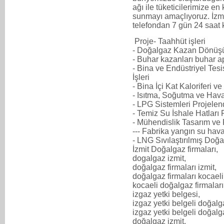
ağı ile tüketicilerimize en 
sunmayı amaçlıyoruz. İz
telefondan 7 gün 24 saat k
Proje- Taahhüt işleri
- Doğalgaz Kazan Dönüşü
- Buhar kazanları buhar a
- Bina ve Endüstriyel Tes
İşleri
- Bina İçi Kat Kaloriferi v
- Isıtma, Soğutma ve Hav
- LPG Sistemleri Projelen
- Temiz Su İshale Hatları
- Mühendislik Tasarım ve
--- Fabrika yangın su hav
- LNG Sıvılaştırılmış Doğa
İzmit Doğalgaz firmaları,
dogalgaz izmit,
doğalgaz firmaları izmit,
doğalgaz firmaları kocaeli
kocaeli doğalgaz firmaları
izgaz yetki belgesi,
izgaz yetki belgeli doğalg
izgaz yetki belgeli doğalga
doğalgaz izmit,