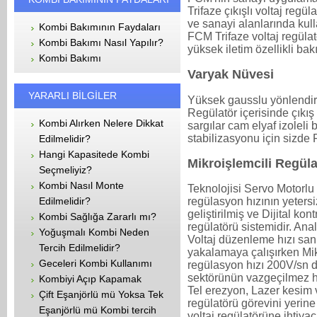
Trifaze çıkışlı voltaj regüla
ve sanayi alanlarında kull
Kombi Bakımının Faydaları
FCM Trifaze voltaj regülatö
Kombi Bakımı Nasıl Yapılır?
yüksek iletim özellikli bakı
Kombi Bakımı
Varyak Nüvesi
YARARLI BİLGİLER
Yüksek gausslu yönlendirilm
Regülatör içerisinde çıkı
Kombi Alırken Nelere Dikkat
sargılar cam elyaf izoleli ba
stabilizasyonu için sizde 
Edilmelidir?
Hangi Kapasitede Kombi
Mikroişlemcili Regüla
Seçmeliyiz?
Kombi Nasıl Monte
Teknolojisi Servo Motorlu 
Edilmelidir?
regülasyon hızının yetersiz
geliştirilmiş ve Dijital kon
Kombi Sağlığa Zararlı mı?
regülatörü sistemidir. Ana
Yoğuşmalı Kombi Neden
Voltaj düzenleme hızı san
Tercih Edilmelidir?
yakalamaya çalışırken Mikr
Geceleri Kombi Kullanımı
regülasyon hızı 200V/sn d
sektörünün vazgeçilmez h
Kombiyi Açıp Kapamak
Tel erezyon, Lazer kesim vb
Çift Eşanjörlü mü Yoksa Tek
regülatörü görevini yerine 
Eşanjörlü mü Kombi tercih
voltaj regülatörüne ihtiy