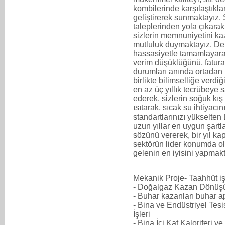
kombilerinde karşılaştıkla
geliştirerek sunmaktayız. 
taleplerinden yola çıkarak
sizlerin memnuniyetini ka
mutluluk duymaktayız. De
hassasiyetle tamamlayara
verim düşüklüğünü, fatural
durumları anında ortadan
birlikte bilimselliğe verd
en az üç yıllık tecrübeye 
ederek, sizlerin soğuk kış 
ısıtarak, sıcak su ihtiyac
standartlarınızı yükselte
uzun yıllar en uygun şartl
sözünü vererek, bir yıl 
sektörün lider konumda ol
gelenin en iyisini yapmak
Mekanik Proje- Taahhüt iş
- Doğalgaz Kazan Dönüşü
- Buhar kazanları buhar a
- Bina ve Endüstriyel Tes
İşleri
- Bina İçi Kat Kaloriferi v