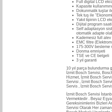
Full digital LCD ekr
Kapasite kullanımını
Dokunmatik tuşlar il
Tek tuş ile "Ekonom
Yakıt tipinin LCD ekr
Dijital program saati
Self adaptasyon sist
otomatik adapte ola
Kademesiz full ale
EMC filtre (Elektroma
175-300V besleme vo
Donma emniyeti
TSE ve CE belgeli
3 yıl garanti
10 yıl parça bulundurma g
İzmit Bosch Servisi, Bosc
Hizmet, İzmit Bosch Servis
Servisi , İzmit Bosch Servi
Servis , İzmit Bosch Servi
İzmit Bosch Servisi İsta
Vermektedir . Beyaz Eşya
Gereksinimlerini Bizleri Ar
Servisi Olarak Her zaman 