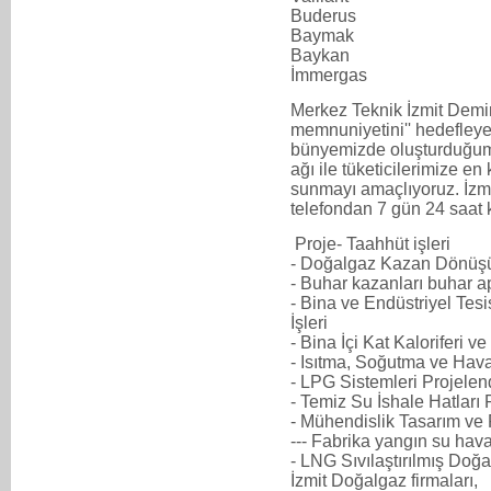
Buderus
Baymak
Baykan
İmmergas
Merkez Teknik İzmit Demir
memnuniyetini'' hedefleye
bünyemizde oluşturduğum
ağı ile tüketicilerimize en 
sunmayı amaçlıyoruz. İz
telefondan 7 gün 24 saat k
Proje- Taahhüt işleri
- Doğalgaz Kazan Dönüşü
- Buhar kazanları buhar a
- Bina ve Endüstriyel Tes
İşleri
- Bina İçi Kat Kaloriferi v
- Isıtma, Soğutma ve Hav
- LPG Sistemleri Projelen
- Temiz Su İshale Hatları
- Mühendislik Tasarım ve
--- Fabrika yangın su hav
- LNG Sıvılaştırılmış Doğa
İzmit Doğalgaz firmaları,