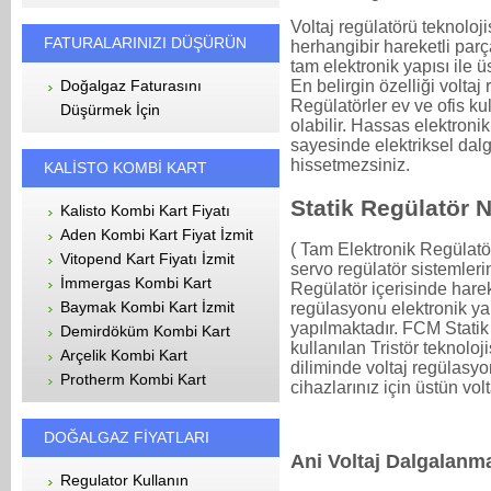
Voltaj regülatörü teknoloji
FATURALARINIZI DÜŞÜRÜN
herhangibir hareketli parç
tam elektronik yapısı ile 
Doğalgaz Faturasını
En belirgin özelliği voltaj
Regülatörler ev ve ofis ku
Düşürmek İçin
olabilir. Hassas elektronik
sayesinde elektriksel da
hissetmezsiniz.
KALİSTO KOMBİ KART
Statik Regülatör 
Kalisto Kombi Kart Fiyatı
Aden Kombi Kart Fiyat İzmit
( Tam Elektronik Regülatör 
Vitopend Kart Fiyatı İzmit
servo regülatör sistemlerin
İmmergas Kombi Kart
Regülatör içerisinde hare
Baymak Kombi Kart İzmit
regülasyonu elektronik yar
yapılmaktadır. FCM Statik
Demirdöküm Kombi Kart
kullanılan Tristör teknolo
Arçelik Kombi Kart
diliminde voltaj regülas
Protherm Kombi Kart
cihazlarınız için üstün vo
DOĞALGAZ FİYATLARI
Ani Voltaj Dalgalanm
Regulator Kullanın