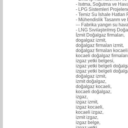
- Isıtma, Soğutma ve Hav
- LPG Sistemleri Projelen
- Temiz Su İshale Hatları
- Mühendislik Tasarım ve
--- Fabrika yangın su hav
- LNG Sıvılaştırılmış Doğa
İzmit Doğalgaz firmaları,
dogalgaz izmit,
doğalgaz firmaları izmit,
doğalgaz firmaları kocaeli
kocaeli doğalgaz firmaları
izgaz yetki belgesi,
izgaz yetki belgeli doğalg
izgaz yetki belgeli doğalga
doğalgaz izmit,
izmit doğalgaz,
doğalgaz kocaeli,
kocaeli doğalgaz,
izgaz,
izgaz izmit,
izgaz kocaeli,
kocaeli izgaz,
izmit izgaz,
izgaz belge,
izgaz yetki,