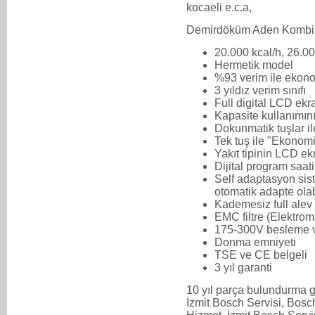
kocaeli e.c.a,
Demirdöküm Aden Kombi
20.000 kcal/h, 26.00
Hermetik model
%93 verim ile ekono
3 yıldız verim sınıfı
Full digital LCD ekr
Kapasite kullanımını
Dokunmatik tuşlar il
Tek tuş ile "Ekonom
Yakıt tipinin LCD ekr
Dijital program saati
Self adaptasyon sist
otomatik adapte ola
Kademesiz full ale
EMC filtre (Elektroma
175-300V besleme vo
Donma emniyeti
TSE ve CE belgeli
3 yıl garanti
10 yıl parça bulundurma g
İzmit Bosch Servisi, Bosc