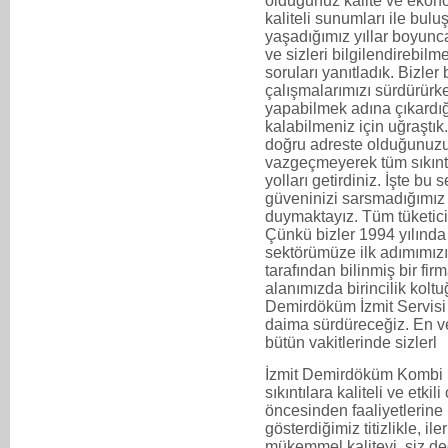
olduğunuz kalite ve ekonom
kaliteli sunumları ile bul
yaşadığımız yıllar boyun
ve sizleri bilgilendirebi
soruları yanıtladık. Bizler
çalışmalarımızı sürdürürken
yapabilmek adına çıkard
kalabilmeniz için uğraştık
doğru adreste olduğunuzu
vazgeçmeyerek tüm sıkıntıl
yolları getirdiniz. İşte bu
güveninizi sarsmadığımız 
duymaktayız. Tüm tüketicil
Çünkü bizler 1994 yılında
sektörümüze ilk adımımızı 
tarafından bilinmiş bir fi
alanımızda birincilik kol
Demirdöküm İzmit Servisi ol
daima sürdüreceğiz. En ve
bütün vakitlerinde sizlerl
İzmit Demirdöküm Kombi S
sıkıntılara kaliteli ve etki
öncesinden faaliyetlerine 
gösterdiğimiz titizlikle, i
mükemmel kaliteyi, siz de