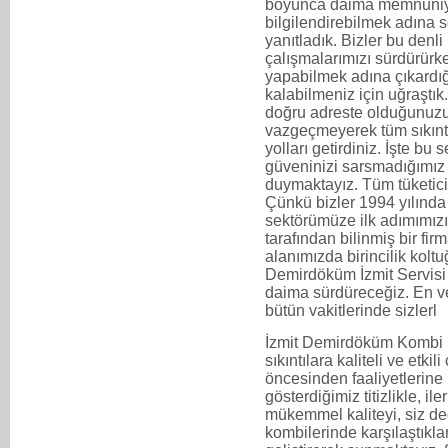
boyunca daima memnuniyet
bilgilendirebilmek adına 
yanıtladık. Bizler bu denl
çalışmalarımızı sürdürürken
yapabilmek adına çıkard
kalabilmeniz için uğraştık
doğru adreste olduğunuzu
vazgeçmeyerek tüm sıkıntıl
yolları getirdiniz. İşte bu
güveninizi sarsmadığımız 
duymaktayız. Tüm tüketicil
Çünkü bizler 1994 yılında
sektörümüze ilk adımımızı 
tarafından bilinmiş bir fi
alanımızda birincilik kol
Demirdöküm İzmit Servisi ol
daima sürdüreceğiz. En ve
bütün vakitlerinde sizlerl
İzmit Demirdöküm Kombi S
sıkıntılara kaliteli ve etki
öncesinden faaliyetlerine 
gösterdiğimiz titizlikle, i
mükemmel kaliteyi, siz de
kombilerinde karşılaştıkla