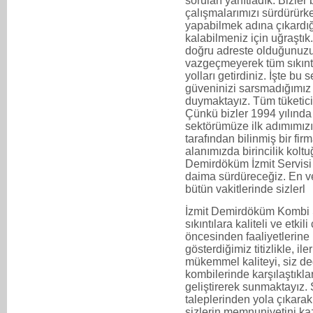
soruları yanıtladık. Bizler
çalışmalarımızı sürdürürken
yapabilmek adına çıkard
kalabilmeniz için uğraştık
doğru adreste olduğunuzu
vazgeçmeyerek tüm sıkıntıl
yolları getirdiniz. İşte bu
güveninizi sarsmadığımız 
duymaktayız. Tüm tüketicil
Çünkü bizler 1994 yılında
sektörümüze ilk adımımızı 
tarafından bilinmiş bir fi
alanımızda birincilik kol
Demirdöküm İzmit Servisi ol
daima sürdüreceğiz. En ve
bütün vakitlerinde sizlerl
İzmit Demirdöküm Kombi S
sıkıntılara kaliteli ve etki
öncesinden faaliyetlerine 
gösterdiğimiz titizlikle, i
mükemmel kaliteyi, siz de
kombilerinde karşılaştıkla
geliştirerek sunmaktayız. 
taleplerinden yola çıkarak
sizlerin memnuniyetini ka