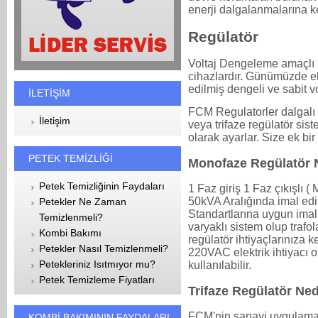
enerji dalgalanmalarına k
Regülatör
Voltaj Dengeleme amaçlı k
cihazlardır. Günümüzde ele
edilmiş dengeli ve sabit vo
İLETİŞİM
FCM Regulatorler dalgalı 
İletişim
veya trifaze regülatör si
olarak ayarlar. Size ek bi
PETEK TEMİZLİĞİ
Monofaze Regülatör 
Petek Temizliğinin Faydaları
1 Faz giriş 1 Faz çıkışlı ( 
50kVA Aralığında imal edi
Petekler Ne Zaman
Standartlarına uygun imal
Temizlenmeli?
varyaklı sistem olup trafol
Kombi Bakımı
regülatör ihtiyaçlarınıza
Petekler Nasıl Temizlenmeli?
220VAC elektrik ihtiyacı 
Petekleriniz Isıtmıyor mu?
kullanılabilir.
Petek Temizleme Fiyatları
Trifaze Regülatör Ned
FCM'nin sanayi uygulamalar
KOMBİ BAKIMININ FAYDALARI