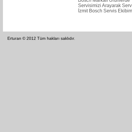
Bosch Markalı Urunlerde Ti
Servisimizi Arayarak Servi
İzmit Bosch Servis Ekibimi
Erturan © 2012 Tüm hakları saklıdır.