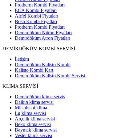
Protherm Kombi Fiyatları
ECA Kombi Fiyatları
Airfel Kombi Fiyatları
Bosh Kombi Fiyatları
Protherm Kombi Fiyatları
Demirdöküm Nitron Fiyatları
Demirdöküm Atron Fiyatları
DEMİRDÖKÜM KOMBİ SERVİSİ
İletişim
Demirdöküm Kalisto Kombi
Kalisto Kombi Kart
Demirdöküm Kalisto Kombi Servisi
KLİMA SERVİSİ
Demirdöküm klima servis
Daikin klima servisi
Mitsubishi klima
Lg klima servisi
Arçelik klima servisi
Beko klima servisi
Baymak klima servisi
Vestel klima servisi