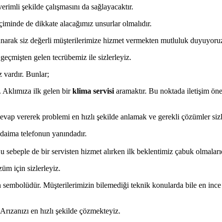
rimli şekilde çalışmasını da sağlayacaktır.
çiminde de dikkate alacağımız unsurlar olmalıdır.
unarak siz değerli müşterilerimize hizmet vermekten mutluluk duyuyoru
eçmişten gelen tecrübemiz ile sizlerleyiz.
z vardır. Bunlar;
 Aklımıza ilk gelen bir
klima servisi
aramaktır. Bu noktada iletişim öne
evap vererek problemi en hızlı şekilde anlamak ve gerekli çözümler sizl
 daima telefonun yanındadır.
u sebeple de bir servisten hizmet alırken ilk beklentimiz çabuk olmalarıd
üm için sizlerleyiz.
sembolüdür. Müşterilerimizin bilemediği teknik konularda bile en ince a
rızanızı en hızlı şekilde çözmekteyiz.