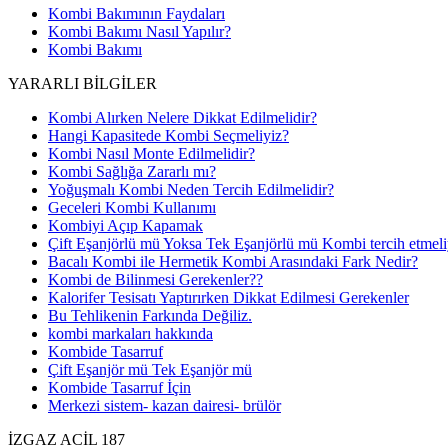
Kombi Bakımının Faydaları
Kombi Bakımı Nasıl Yapılır?
Kombi Bakımı
YARARLI BİLGİLER
Kombi Alırken Nelere Dikkat Edilmelidir?
Hangi Kapasitede Kombi Seçmeliyiz?
Kombi Nasıl Monte Edilmelidir?
Kombi Sağlığa Zararlı mı?
Yoğuşmalı Kombi Neden Tercih Edilmelidir?
Geceleri Kombi Kullanımı
Kombiyi Açıp Kapamak
Çift Eşanjörlü mü Yoksa Tek Eşanjörlü mü Kombi tercih etmel
Bacalı Kombi ile Hermetik Kombi Arasındaki Fark Nedir?
Kombi de Bilinmesi Gerekenler??
Kalorifer Tesisatı Yaptırırken Dikkat Edilmesi Gerekenler
Bu Tehlikenin Farkında Değiliz.
kombi markaları hakkında
Kombide Tasarruf
Çift Eşanjör mü Tek Eşanjör mü
Kombide Tasarruf İçin
Merkezi sistem- kazan dairesi- brülör
İZGAZ ACİL 187