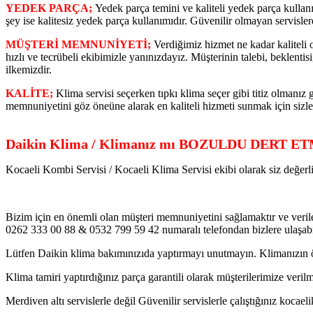
YEDEK PARÇA;
Yedek parça temini ve kaliteli yedek parça kulla
şey ise kalitesiz yedek parça kullanımıdır. Güvenilir olmayan servisle
MÜŞTERİ MEMNUNİYETİ;
Verdiğimiz hizmet ne kadar kaliteli
hızlı ve tecrübeli ekibimizle yanınızdayız. Müşterinin talebi, beklent
ilkemizdir.
KALİTE;
Klima servisi seçerken tıpkı klima seçer gibi titiz olmanız 
memnuniyetini göz öneüne alarak en kaliteli hizmeti sunmak için sizle
Daikin Klima / Klimanız mı BOZULDU DERT ET
Kocaeli Kombi Servisi / Kocaeli Klima Servisi ekibi olarak siz değerli
Bizim için en önemli olan müşteri memnuniyetini sağlamaktır ve veri
0262 333 00 88 & 0532 799 59 42 numaralı telefondan bizlere ulaşabil
Lütfen Daikin klima bakımınızıda yaptırmayı unutmayın. Klimanızın 
Klima tamiri yaptırdığınız parça garantili olarak müşterilerimize verilm
Merdiven altı servislerle değil Güvenilir servislerle çalıştığınız koca