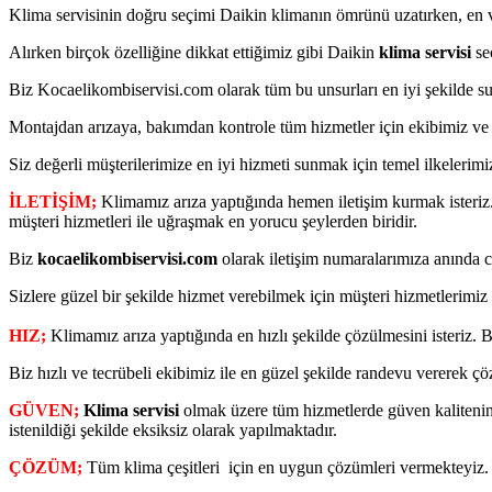
Klima servisinin doğru seçimi Daikin klimanın ömrünü uzatırken, en ve
Alırken birçok özelliğine dikkat ettiğimiz gibi Daikin
klima servisi
se
Biz Kocaelikombiservisi.com olarak tüm bu unsurları en iyi şekilde s
Montajdan arızaya, bakımdan kontrole tüm hizmetler için ekibimiz ve g
Siz değerli müşterilerimize en iyi hizmeti sunmak için temel ilkelerimi
İLETİŞİM;
Klimamız arıza yaptığında hemen iletişim kurmak isteriz.
müşteri hizmetleri ile uğraşmak en yorucu şeylerden biridir.
Biz
kocaelikombiservisi.com
olarak iletişim numaralarımıza anında c
Sizlere güzel bir şekilde hizmet verebilmek için müşteri hizmetlerimiz
HIZ;
Klimamız arıza yaptığında en hızlı şekilde çözülmesini isteriz. B
Biz hızlı ve tecrübeli ekibimiz ile en güzel şekilde randevu vererek çöz
GÜVEN;
Klima servisi
olmak üzere tüm hizmetlerde güven kalitenin 
istenildiği şekilde eksiksiz olarak yapılmaktadır.
ÇÖZÜM;
Tüm klima çeşitleri için en uygun çözümleri vermekteyiz. A