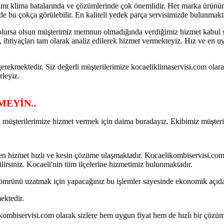
nımı klima hatalarında ve çözümlerinde çok önemlidir. Her marka ürünü
rde bu çokça görülebilir. En kaliteli yedek parça servisimizde bulunmakt
 olursa olsun müşterimiz memnun olmadığında verdiğimiz hizmet kabul s
isi, ihtiyaçları tam olarak analiz edilerek hizmet vermekteyiz. Hız ve 
gerekmektedir. Siz değerli müşterilerimize kocaeliklimaservisi.com olara
rleyiz.
MEYİN..
 müşterilerimize hizmet vermek için daima buradayız. Ekibimiz müşteriler
len hizmet hızlı ve kesin çözüme ulaşmaktadır. Kocaelikombiservisi.co
irsiniz. Kocaeli'nin tüm ilçelerine hizmetimiz bulunmaktadır.
ömrünü uzatmak için yapacağınız bu işlemler sayesinde ekonomik açıda
ektedir.
elikombiservisi.com olarak sizlere hem uygun fiyat hem de hızlı
bir çözüm