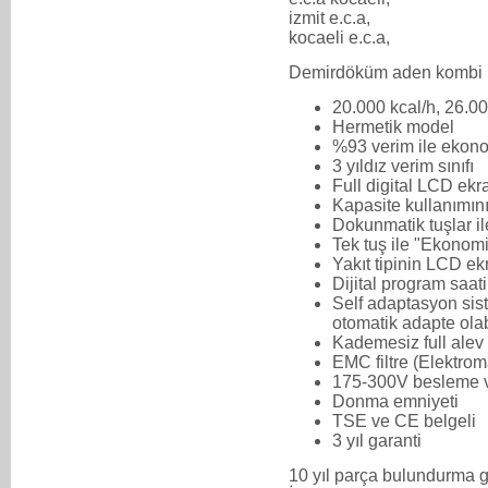
izmit e.c.a,
kocaeli e.c.a,
Demirdöküm aden kombi
20.000 kcal/h, 26.00
Hermetik model
%93 verim ile ekono
3 yıldız verim sınıfı
Full digital LCD ekr
Kapasite kullanımını
Dokunmatik tuşlar il
Tek tuş ile "Ekonom
Yakıt tipinin LCD ekr
Dijital program saati
Self adaptasyon sist
otomatik adapte ola
Kademesiz full ale
EMC filtre (Elektroma
175-300V besleme vo
Donma emniyeti
TSE ve CE belgeli
3 yıl garanti
10 yıl parça bulundurma g