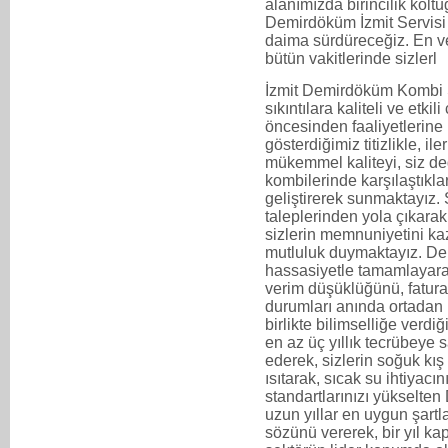
alanımızda birincilik kol
Demirdöküm İzmit Servisi ol
daima sürdüreceğiz. En ve
bütün vakitlerinde sizlerl
İzmit Demirdöküm Kombi S
sıkıntılara kaliteli ve etki
öncesinden faaliyetlerine 
gösterdiğimiz titizlikle, i
mükemmel kaliteyi, siz de
kombilerinde karşılaştıkla
geliştirerek sunmaktayız. 
taleplerinden yola çıkarak
sizlerin memnuniyetini ka
mutluluk duymaktayız. De
hassasiyetle tamamlayara
verim düşüklüğünü, fatural
durumları anında ortadan
birlikte bilimselliğe verd
en az üç yıllık tecrübeye 
ederek, sizlerin soğuk kış 
ısıtarak, sıcak su ihtiyac
standartlarınızı yükselte
uzun yıllar en uygun şartl
sözünü vererek, bir yıl 