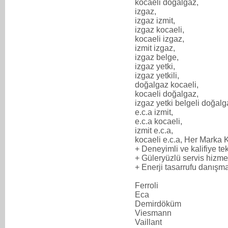
kocaeli doğalgaz,
izgaz,
izgaz izmit,
izgaz kocaeli,
kocaeli izgaz,
izmit izgaz,
izgaz belge,
izgaz yetki,
izgaz yetkili,
doğalgaz kocaeli,
kocaeli doğalgaz,
izgaz yetki belgeli doğalg
e.c.a izmit,
e.c.a kocaeli,
izmit e.c.a,
kocaeli e.c.a, Her Marka K
+ Deneyimli ve kalifiye t
+ Güleryüzlü servis hizme
+ Enerji tasarrufu danışma
Ferroli
Eca
Demirdöküm
Viesmann
Vaillant