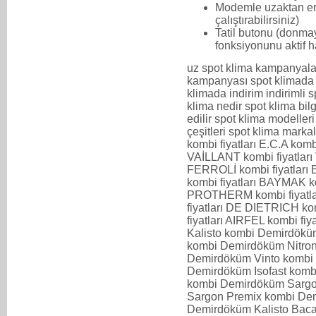
Modemle uzaktan eri
çalıştırabilirsiniz)
Tatil butonu (donmay
fonksiyonunu aktif ha
uz spot klima kampanyalar
kampanyası spot klimada
klimada indirim indirimli s
klima nedir spot klima bilg
edilir spot klima modelleri
çeşitleri spot klima mar
kombi fiyatları E.C.A komb
VAİLLANT kombi fiyatları
FERROLİ kombi fiyatlar
kombi fiyatları BAYMAK ko
PROTHERM kombi fiyatlar
fiyatları DE DIETRICH k
fiyatları AIRFEL kombi fi
Kalisto kombi Demirdökü
kombi Demirdöküm Nitron
Demirdöküm Vinto kombi
Demirdöküm Isofast kom
kombi Demirdöküm Sarg
Sargon Premix kombi De
Demirdöküm Kalisto Baca