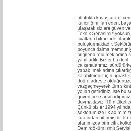
utlulukla kavuşturan, mem
kalıcılığını ilan eden, baş
ulaşarak sizlere güven v
Teknik Servisimiz yoksun
fiyatların bilincinde olarak 
buluşturmaktadır. Sektörü
boyunca daima memnuniyet
bilgilendirebilmek adına 
yanıtladık. Bizler bu denl
çalışmalarımızı sürdürürken
yapabilmek adına çıkard
kalabilmeniz için uğraştık
doğru adreste olduğunuzu
vazgeçmeyerek tüm sıkıntıl
yolları getirdiniz. İşte bu
güveninizi sarsmadığımız 
duymaktayız. Tüm tüketicil
Çünkü bizler 1994 yılında
sektörümüze ilk adımımızı 
tarafından bilinmiş bir fi
alanımızda birincilik kol
Demirdöküm İzmit Servisi ol