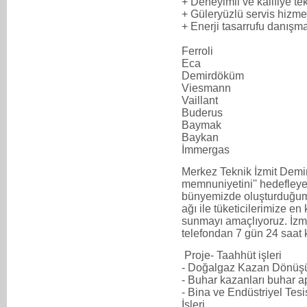
+ Deneyimli ve kalifiye t
+ Güleryüzlü servis hizme
+ Enerji tasarrufu danışma
Ferroli
Eca
Demirdöküm
Viesmann
Vaillant
Buderus
Baymak
Baykan
İmmergas
Merkez Teknik İzmit Demir
memnuniyetini'' hedefleye
bünyemizde oluşturduğum
ağı ile tüketicilerimize en 
sunmayı amaçlıyoruz. İz
telefondan 7 gün 24 saat k
Proje- Taahhüt işleri
- Doğalgaz Kazan Dönüşü
- Buhar kazanları buhar a
- Bina ve Endüstriyel Tes
İşleri