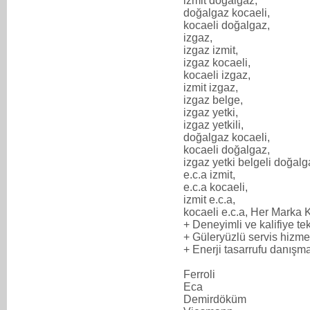
izmit doğalgaz,
doğalgaz kocaeli,
kocaeli doğalgaz,
izgaz,
izgaz izmit,
izgaz kocaeli,
kocaeli izgaz,
izmit izgaz,
izgaz belge,
izgaz yetki,
izgaz yetkili,
doğalgaz kocaeli,
kocaeli doğalgaz,
izgaz yetki belgeli doğalg
e.c.a izmit,
e.c.a kocaeli,
izmit e.c.a,
kocaeli e.c.a, Her Marka K
+ Deneyimli ve kalifiye t
+ Güleryüzlü servis hizme
+ Enerji tasarrufu danışma
Ferroli
Eca
Demirdöküm