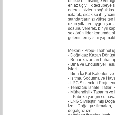
birlikte bilimselliğe verd
en az üç yıllık tecrübeye 
ederek, sizlerin soğuk kış 
ısıtarak, sıcak su ihtiyac
standartlarınızı yükselte
uzun yıllar en uygun şartl
sözünü vererek, bir yıl 
sektörün lider konumda ol
gelenin en iyisini yapmak
Mekanik Proje- Taahhüt iş
- Doğalgaz Kazan Dönüşü
- Buhar kazanları buhar a
- Bina ve Endüstriyel Tes
İşleri
- Bina İçi Kat Kaloriferi v
- Isıtma, Soğutma ve Hav
- LPG Sistemleri Projelen
- Temiz Su İshale Hatları
- Mühendislik Tasarım ve
--- Fabrika yangın su hav
- LNG Sıvılaştırılmış Doğa
İzmit Doğalgaz firmaları,
dogalgaz izmit,