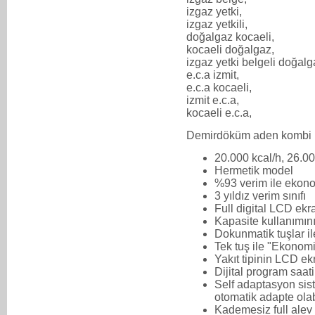
izgaz yetki,
izgaz yetkili,
doğalgaz kocaeli,
kocaeli doğalgaz,
izgaz yetki belgeli doğalg
e.c.a izmit,
e.c.a kocaeli,
izmit e.c.a,
kocaeli e.c.a,
Demirdöküm aden kombi
20.000 kcal/h, 26.00
Hermetik model
%93 verim ile ekono
3 yıldız verim sınıfı
Full digital LCD ekr
Kapasite kullanımını
Dokunmatik tuşlar il
Tek tuş ile "Ekonom
Yakıt tipinin LCD ekr
Dijital program saati
Self adaptasyon sist
otomatik adapte ola
Kademesiz full ale