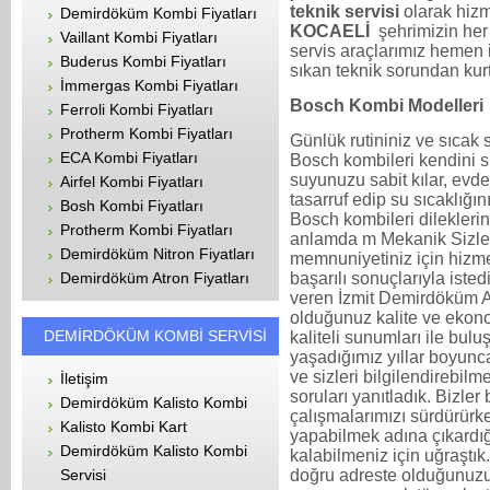
teknik servisi
olarak hizm
Demirdöküm Kombi Fiyatları
KOCAELİ
şehrimizin her
Vaillant Kombi Fiyatları
servis araçlarımız hemen i
Buderus Kombi Fiyatları
sıkan teknik sorundan kurt
İmmergas Kombi Fiyatları
Bosch Kombi Modelleri
Ferroli Kombi Fiyatları
Protherm Kombi Fiyatları
Günlük rutininiz ve sıcak 
ECA Kombi Fiyatları
Bosch kombileri kendini s
suyunuzu sabit kılar, evde
Airfel Kombi Fiyatları
tasarruf edip su sıcaklığı
Bosh Kombi Fiyatları
Bosch kombileri dileklerin
Protherm Kombi Fiyatları
anlamda m Mekanik Sizler
Demirdöküm Nitron Fiyatları
memnuniyetiniz için hizmet
başarılı sonuçlarıyla iste
Demirdöküm Atron Fiyatları
veren İzmit Demirdöküm A
olduğunuz kalite ve ekonom
DEMİRDÖKÜM KOMBİ SERVİSİ
kaliteli sunumları ile bul
yaşadığımız yıllar boyun
ve sizleri bilgilendirebi
İletişim
soruları yanıtladık. Bizler
Demirdöküm Kalisto Kombi
çalışmalarımızı sürdürürken
Kalisto Kombi Kart
yapabilmek adına çıkard
Demirdöküm Kalisto Kombi
kalabilmeniz için uğraştık
doğru adreste olduğunuzu
Servisi