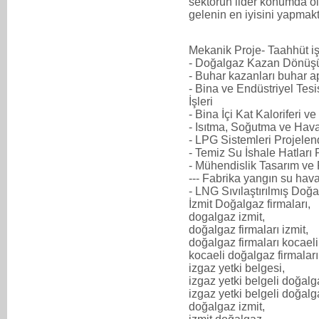
sektörün lider konumda ol
gelenin en iyisini yapmak
Mekanik Proje- Taahhüt iş
- Doğalgaz Kazan Dönüşü
- Buhar kazanları buhar a
- Bina ve Endüstriyel Tes
İşleri
- Bina İçi Kat Kaloriferi v
- Isıtma, Soğutma ve Hav
- LPG Sistemleri Projelen
- Temiz Su İshale Hatları
- Mühendislik Tasarım ve
--- Fabrika yangın su hav
- LNG Sıvılaştırılmış Doğa
İzmit Doğalgaz firmaları,
dogalgaz izmit,
doğalgaz firmaları izmit,
doğalgaz firmaları kocaeli
kocaeli doğalgaz firmaları
izgaz yetki belgesi,
izgaz yetki belgeli doğalg
izgaz yetki belgeli doğalga
doğalgaz izmit,