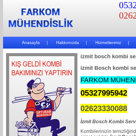
0532
0262
Anasayfa
Hakkımızda
Hizmetlerimiz
izmit bosch kombi se
izmit Bosch kombi se
FARKOM MÜHEN
05327995942
02623330088
İzmit Bosch Kombi Serv
Kombilerinizin temizliğind