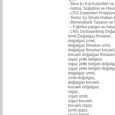
- Bina İçi Kat Kaloriferi v
- Isıtma, Soğutma ve Hav
- LPG Sistemleri Projelen
- Temiz Su İshale Hatları
- Mühendislik Tasarım ve
--- Fabrika yangın su hav
- LNG Sıvılaştırılmış Doğa
İzmit Doğalgaz firmaları,
dogalgaz izmit,
doğalgaz firmaları izmit,
doğalgaz firmaları kocaeli
kocaeli doğalgaz firmaları
izgaz yetki belgesi,
izgaz yetki belgeli doğalg
izgaz yetki belgeli doğalga
doğalgaz izmit,
izmit doğalgaz,
doğalgaz kocaeli,
kocaeli doğalgaz,
izgaz,
izgaz izmit,
izgaz kocaeli,
kocaeli izgaz,
izmit izgaz,
izgaz belge,