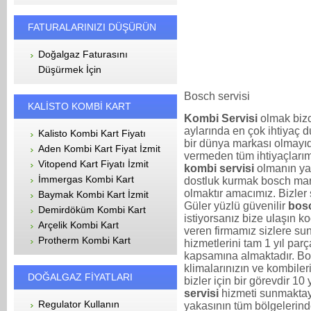
FATURALARINIZI DÜŞÜRÜN
Doğalgaz Faturasını
Düşürmek İçin
Bosch servisi
KALİSTO KOMBİ KART
Kombi Servisi
olmak bizce
aylarında en çok ihtiyaç
Kalisto Kombi Kart Fiyatı
bir dünya markası olmayı
Aden Kombi Kart Fiyat İzmit
vermeden tüm ihtiyaçları
Vitopend Kart Fiyatı İzmit
kombi servisi
olmanın yan
İmmergas Kombi Kart
dostluk kurmak bosch mark
olmaktır amacımız. Bizler s
Baymak Kombi Kart İzmit
Güler yüzlü güvenilir
bos
Demirdöküm Kombi Kart
istiyorsanız bize ulaşın k
Arçelik Kombi Kart
veren firmamız sizlere su
Protherm Kombi Kart
hizmetlerini tam 1 yıl parç
kapsamına almaktadır. Bo
klimalarınızın ve kombiler
DOĞALGAZ FİYATLARI
bizler için bir görevdir 10 
servisi
hizmeti sunmaktayı
Regulator Kullanın
yakasının tüm bölgelerin