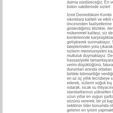
daima sürdüreceğiz. En ve
bütün vakitlerinde sizlerl
İzmit Demirdöküm Kombi S
sıkıntılara kaliteli ve etki
öncesinden faaliyetlerine 
gösterdiğimiz titizlikle, i
mükemmel kaliteyi, siz de
kombilerinde karşılaştıkla
geliştirerek sunmaktayız. 
taleplerinden yola çıkarak
sizlerin memnuniyetini ka
mutluluk duymaktayız. De
hassasiyetle tamamlayara
verim düşüklüğünü, fatural
durumları anında ortadan
birlikte bilimselliğe verd
en az üç yıllık tecrübeye 
ederek, sizlerin soğuk kış 
ısıtarak, sıcak su ihtiyac
standartlarınızı yükselte
uzun yıllar en uygun şartl
sözünü vererek, bir yıl 
sektörün lider konumda ol
gelenin en iyisini yapmak