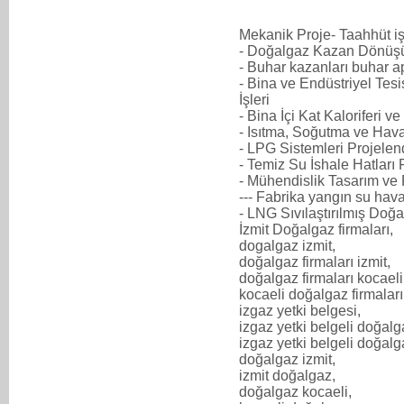
Mekanik Proje- Taahhüt iş
- Doğalgaz Kazan Dönüşü
- Buhar kazanları buhar a
- Bina ve Endüstriyel Tes
İşleri
- Bina İçi Kat Kaloriferi v
- Isıtma, Soğutma ve Hav
- LPG Sistemleri Projelen
- Temiz Su İshale Hatları
- Mühendislik Tasarım ve
--- Fabrika yangın su hav
- LNG Sıvılaştırılmış Doğa
İzmit Doğalgaz firmaları,
dogalgaz izmit,
doğalgaz firmaları izmit,
doğalgaz firmaları kocaeli
kocaeli doğalgaz firmaları
izgaz yetki belgesi,
izgaz yetki belgeli doğalg
izgaz yetki belgeli doğalga
doğalgaz izmit,
izmit doğalgaz,
doğalgaz kocaeli,