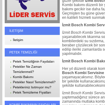
güzel şekilde
İzmit Bosc
Kombi bakımı düzenli bir ş
bakımı gecikir ise daha fazl
Geçmişten bu güne güven il
en kaliteli hizmeti sunm
İzmit Bosch Kombi Serv
İLETİŞİM
İzmit Bosch Kombi Servis
yaşanabilecek tıkanma soru
İletişim
kombilerdeki su sızdırma,
beraber çözülecek bir soru
edilip ileriki zamanlarda
PETEK TEMİZLİĞİ
yapılmalıdır.
İzmit Bosch Kombi Bakı
Petek Temizliğinin Faydaları
Petekler Ne Zaman
Her yıl düzenli olarak kom
Temizlenmeli?
Bosch Kombi Servisine
yaşamayacaksınız. Böylec
Kombi Bakımı
bir şekilde kullanacaksınız
Petekler Nasıl Temizlenmeli?
şekilde kullanabileceksini
Petekleriniz Isıtmıyor mu?
Petek Temizleme Fiyatları
İzmit Bosch Kombi Servis
yaptırmadığınız sürece arız
zamanında mutlaka kombil
KOMBİ BAKIMININ FAYDALARI