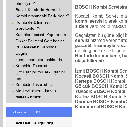
etmeliyim?
BOSCH Kombi Servisinde
Bacalı Kombi ile Hermetik
Kocaeli Kombi Servisi o
Kombi Arasındaki Fark Nedir?
kombi servisi
olarak kombi
Kombi de Bilinmesi
sizlere yardımcı olmaktan
Gerekenler??
Kalorifer Tesisatı Yaptırırken
Geçmişten bu güne bilgi bi
servisi
hizmeti veren firm
Dikkat Edilmesi Gerekenler
garantili hizmetiyle
Kocae
Bu Tehlikenin Farkında
denildiğinde ilk akla gelen
Değiliz.
Her türlü kombi tamir, ba
kombi markaları hakkında
ulaşabilirsiniz.
Kombide Tasarruf
İzmit BOSCH Kombi Ser
Çift Eşanjör mü Tek Eşanjör
Kocaeli BOSCH Kombi S
mü
Kartepe BOSCH Kombi S
Kombide Tasarruf İçin
Gölcük BOSCH Kombi S
Merkezi sistem- kazan
Yuvacık BOSCH Kombi S
Körfez BOSCH Kombi Se
dairesi- brülör
Derince BOSCH Kombi S
Karamürsel BOSCH Komb
İZGAZ ACİL 187
Acil Hattı ile İlgili Bilgi