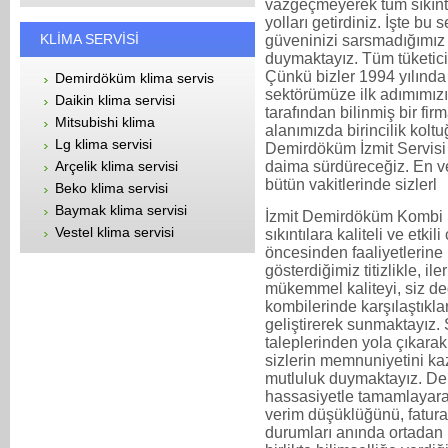
vazgeçmeyerek tüm sıkıntıl
yolları getirdiniz. İşte bu
KLİMA SERVİSİ
güveninizi sarsmadığımız 
duymaktayız. Tüm tüketicil
Çünkü bizler 1994 yılında
Demirdöküm klima servis
sektörümüze ilk adımımızı 
Daikin klima servisi
tarafından bilinmiş bir fi
Mitsubishi klima
alanımızda birincilik kol
Lg klima servisi
Demirdöküm İzmit Servisi ol
daima sürdüreceğiz. En ve
Arçelik klima servisi
bütün vakitlerinde sizlerl
Beko klima servisi
Baymak klima servisi
İzmit Demirdöküm Kombi S
Vestel klima servisi
sıkıntılara kaliteli ve etki
öncesinden faaliyetlerine 
gösterdiğimiz titizlikle, i
mükemmel kaliteyi, siz de
kombilerinde karşılaştıkla
geliştirerek sunmaktayız. 
taleplerinden yola çıkarak
sizlerin memnuniyetini ka
mutluluk duymaktayız. De
hassasiyetle tamamlayara
verim düşüklüğünü, fatural
durumları anında ortadan