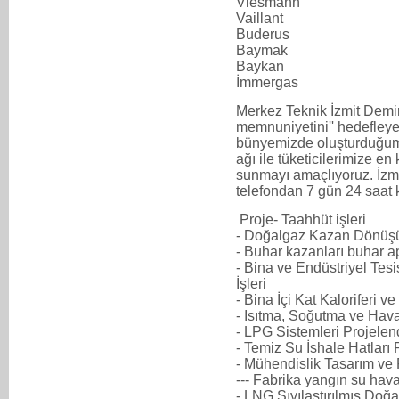
Viesmann
Vaillant
Buderus
Baymak
Baykan
İmmergas
Merkez Teknik İzmit Demir
memnuniyetini'' hedefleye
bünyemizde oluşturduğum
ağı ile tüketicilerimize en 
sunmayı amaçlıyoruz. İz
telefondan 7 gün 24 saat k
Proje- Taahhüt işleri
- Doğalgaz Kazan Dönüşü
- Buhar kazanları buhar a
- Bina ve Endüstriyel Tes
İşleri
- Bina İçi Kat Kaloriferi v
- Isıtma, Soğutma ve Hav
- LPG Sistemleri Projelen
- Temiz Su İshale Hatları
- Mühendislik Tasarım ve
--- Fabrika yangın su hav
- LNG Sıvılaştırılmış Doğa