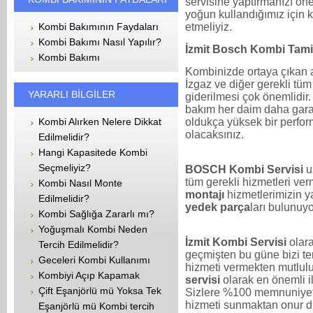
servisine yaptırmanızı öner
yoğun kullandığımız için 
etmeliyiz.
Kombi Bakımının Faydaları
Kombi Bakımı Nasıl Yapılır?
İzmit Bosch Kombi Tami
Kombi Bakımı
Kombinizde ortaya çıkan a
İzgaz ve diğer gerekli tüm
YARARLI BİLGİLER
giderilmesi çok önemlidir. 
bakım her daim daha garan
oldukça yüksek bir perfor
Kombi Alırken Nelere Dikkat
olacaksınız.
Edilmelidir?
Hangi Kapasitede Kombi
Seçmeliyiz?
BOSCH Kombi Servisi
u
tüm gerekli hizmetleri ve
Kombi Nasıl Monte
montajı
hizmetlerimizin ya
Edilmelidir?
yedek parça
ları bulunuyo
Kombi Sağlığa Zararlı mı?
Yoğuşmalı Kombi Neden
İzmit Kombi Servisi
olar
Tercih Edilmelidir?
geçmişten bu güne bizi ter
Geceleri Kombi Kullanımı
hizmeti vermekten mutlul
Kombiyi Açıp Kapamak
servisi
olarak en önemli i
Çift Eşanjörlü mü Yoksa Tek
Sizlere %100 memnuniyet 
hizmeti sunmaktan onur d
Eşanjörlü mü Kombi tercih