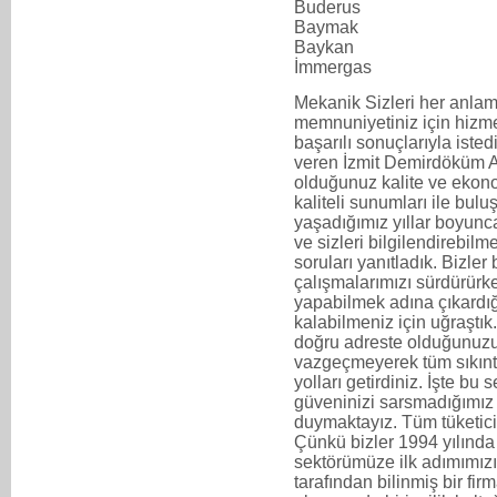
Buderus
Baymak
Baykan
İmmergas
Mekanik Sizleri her anlam
memnuniyetiniz için hizmet
başarılı sonuçlarıyla iste
veren İzmit Demirdöküm A
olduğunuz kalite ve ekonom
kaliteli sunumları ile bul
yaşadığımız yıllar boyun
ve sizleri bilgilendirebi
soruları yanıtladık. Bizler
çalışmalarımızı sürdürürken
yapabilmek adına çıkard
kalabilmeniz için uğraştık
doğru adreste olduğunuzu
vazgeçmeyerek tüm sıkıntıl
yolları getirdiniz. İşte bu
güveninizi sarsmadığımız 
duymaktayız. Tüm tüketicil
Çünkü bizler 1994 yılında
sektörümüze ilk adımımızı 
tarafından bilinmiş bir fi